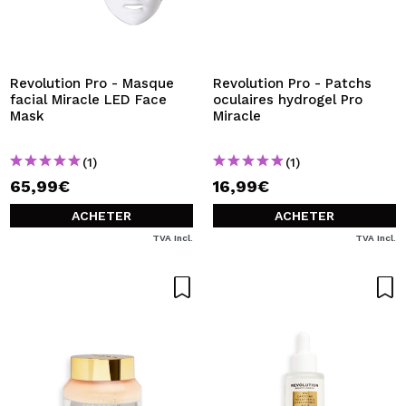
JE VEUX M'INSCRIRE
En créant un compte sur Maquibeauty.fr vous pourrez
effectuer vos achats rapidement, vérifier l'état de vos
commandes et consulter vos opérations précédentes.
Revolution Pro - Masque
Revolution Pro - Patchs
facial Miracle LED Face
oculaires hydrogel Pro
Mask
Miracle
CRÉER UN COMPTE
(1)
(1)
65,99€
16,99€
ACHETER
ACHETER
TVA Incl.
TVA Incl.