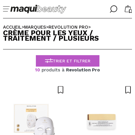
╳
╳
CHOISISSEZ VOTRE LANGUE
ACCUEIL
MARQUES
REVOLUTION PRO
>
>
>
CRÈME POUR LES YEUX /
J'suis déjà #maquilover, j'ai un compte
TRAITEMENT / PLUSIEURS
ACCUEILLIR!
FRANCES
ESPAÑOL
ENGLISH
TRIER ET FILTRER
ALEMAN
ITALIANO
10
produits à
Revolution Pro
PORTUGUESE
Mot de passe oublié?
je n'ai pas de compte ici