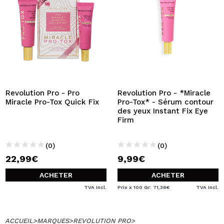
Revolution Pro - Pro
Revolution Pro - *Miracle
Miracle Pro-Tox Quick Fix
Pro-Tox* - Sérum contour
des yeux Instant Fix Eye
Firm
(0)
(0)
22,99€
9,99€
ACHETER
ACHETER
TVA Incl.
Prix x 100 Gr: 71,36€
TVA Incl.
ACCUEIL
>
MARQUES
>
REVOLUTION PRO
>