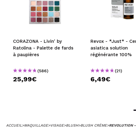
CORAZONA - Livin' by
Revox - *Just* - Ce
Ratolina - Palette de fards
asiatica solution
à paupières
régénérante 100%
(586)
(21)
25,99€
6,49€
ACCUEIL
>
MAQUILLAGE
>
VISAGE
>
BLUSH
>
BLUSH CRÈME
>
REVOLUTION -