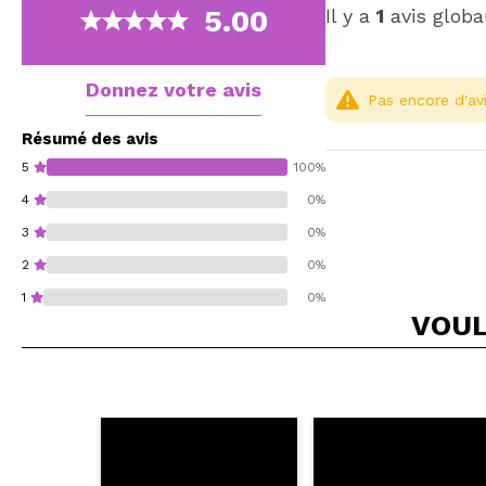
5.00
Il y a
1
avis globa
Donnez votre avis
Pas encore d'avi
Résumé des avis
5
100%
4
0%
3
0%
2
0%
1
0%
VOUL
Recommandez-vous 
ENV