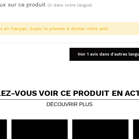
ux sur ce produit
(0 dans votre langue)
s en français. Soyez le premier à donner votre avis!
Voir 1 avis dans d'autres lang
EZ-VOUS VOIR CE PRODUIT EN AC
Partager une vidéo ou une photo
Votre vidéo pourrait être la première. Imaginez...
DÉCOUVRIR PLUS
5/
cet achat?
Oui
Non
OYER