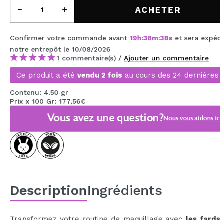
MAQUIFARMA
ACHETER
KOREA ZONE
Confirmer votre commande avant
19
h
:
38
m
:
37
s
et sera expé
TRAVEL SIZE
notre entrepôt
le 10/08/2026
1 commentaire(s) /
Ajouter un commentaire
NATURE
Ce produit a été
vendu 2 fois
au cours des 24 dernières
Contenu: 4.50 gr
OFFRES
Prix x 100 Gr: 177,56€
Vous avez une question?
Nous vous aidons
ic
OUTLET
ILS SONT REVENUS!
BIENTÔT DISPONIBLE
BLOG
Description
Ingrédients
Transformez votre routine de maquillage avec
les fard