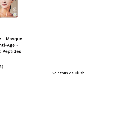
Blush Stick - Bare
Con
pau
e - Masque
nti-Age -
t Peptides
3)
(25)
6,99€
Voir tous de Blush
4