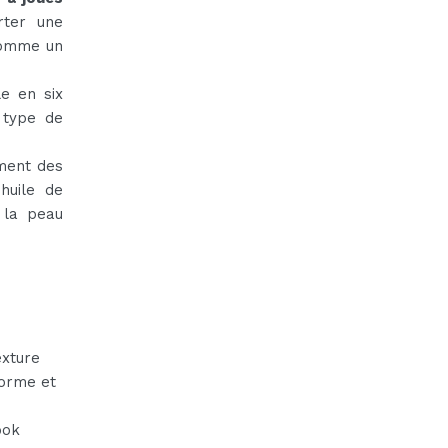
ter une
 comme un
le en six
 type de
ment des
huile de
 la peau
xture
forme et
ook