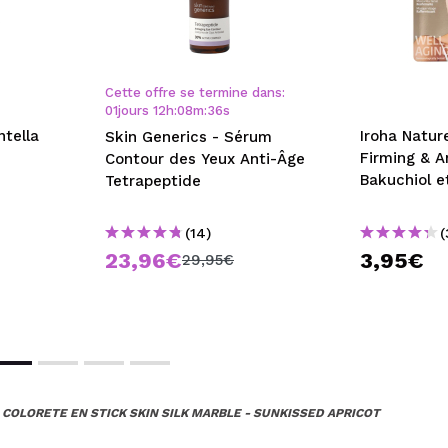
Cette offre se termine dans:
01
jours
12
h
:
08
m
:
35
s
ntella
Iroha Natur
Skin Generics - Sérum
Firming & A
Contour des Yeux Anti-Âge
Bakuchiol e
Tetrapeptide
(14)
(
23,96€
3,95€
29,95€
 COLORETE EN STICK SKIN SILK MARBLE - SUNKISSED APRICOT