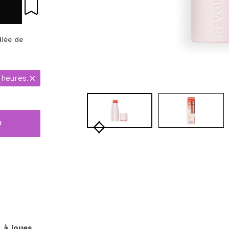
diée de
 heures.
i
s à joues