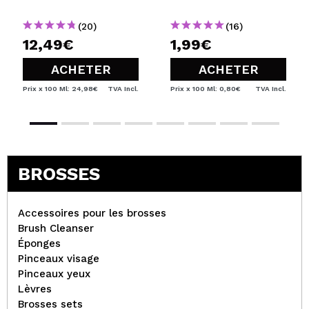
Mama Syca Beauté
(20)
(16)
http://www.mamasycabeaute.com/2015/02/revue-
12,49€
1,99€
ma-1ere-commande-maquillalia-et.html
Recommandez-vous cet achat?
Oui
ACHETER
ACHETER
Répondre
Utile
|
Hace 11 años
Prix x 100 Ml: 24,98€
TVA Incl.
Prix x 100 Ml: 0,80€
TVA Incl.
BROSSES
Accessoires pour les brosses
Brush Cleanser
Éponges
Pinceaux visage
Pinceaux yeux
Lèvres
Brosses sets