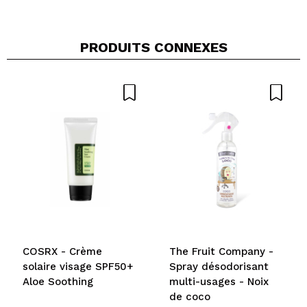
Melissa
PRODUITS CONNEXES
superbe pinceau si vous recherchez un pinceau
pour appliquer le highlighter il est parfait je l'ai lavé
deux fois aucun poil est tombé et en plus il est
tout doux ...
Recommandez-vous cet achat?
Oui
Répondre
Utile
|
Hace 10 años
tessa
bon pinceau je m'en sert pour mettre mon
highlighter je le trouve très bien pourça .
Recommandez-vous cet achat?
Oui
COSRX - Crème
The Fruit Company -
Répondre
Utile
|
Hace 10 años
solaire visage SPF50+
Spray désodorisant
Aloe Soothing
multi-usages - Noix
de coco