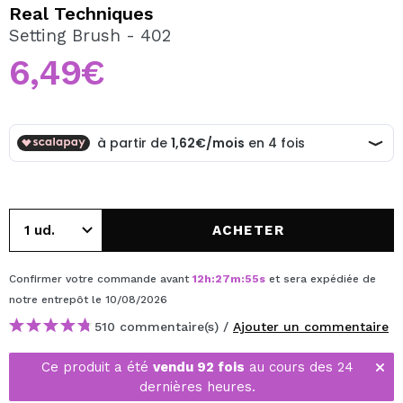
JE VEUX M'INSCRIRE
Real Techniques
Setting Brush - 402
En créant un compte sur Maquibeauty.fr vous pourrez
effectuer vos achats rapidement, vérifier l'état de vos
6,49€
commandes et consulter vos opérations précédentes.
CRÉER UN COMPTE
ACHETER
Confirmer votre commande avant
12
h
:
27
m
:
55
s
et sera expédiée de
notre entrepôt
le 10/08/2026
510 commentaire(s) /
Ajouter un commentaire
Ce produit a été
vendu 92 fois
au cours des 24
dernières heures.