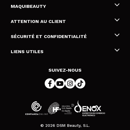
MAQUIBEAUTY
Qui sommes nous
ATTENTION AU CLIENT
Emploi
Livraison & retour
SÉCURITÉ ET CONFIDENTIALITÉ
Cartes-cadeaux
Rétractation / Retours
Conditions et confidentialité
LIENS UTILES
Modes de paiement
Politique de confidentialité
Contact
Politique de cookies
SUIVEZ-NOUS
Résolution de litige en ligne (ODR)
© 2026 DSM Beauty, S.L.