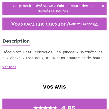
Ce produit a
été vu 467 fois
au cours des 24
dernières heures.
Vous avez une question?
Nous vous aidons
ici
Description
Découvrez Real Techniques, les pinceaux synthétiques
aux cheveux très doux, 100% sans cruauté et de haute
qualité, conçus par la maquilleuse Samantha Chapman.
ver más
Ce pinceau est parfait pour finir n'importe quel look en
scellant votre maquillage avec des poudres
translucides.
VOS
AVIS
De plus, vous pouvez également l'utiliser pour finir
votre maquillage avec votre surligneur préféré.
Le réglage Brush 402 vous permettra d'obtenir
facilement un visage impeccable.
4.85