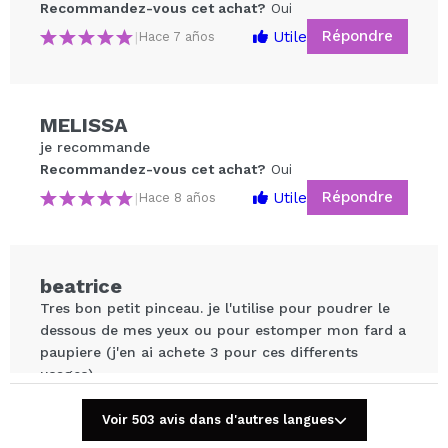
Recommandez-vous cet achat?
Oui
Répondre
Utile
|
Hace 7 años
MELISSA
je recommande
Partager une vidéo ou une photo
Recommandez-vous cet achat?
Oui
Votre vidéo pourrait être la première. Imaginez...
Répondre
Utile
|
Hace 8 años
Recommandez-vous cet achat?
Oui
Non
5/5
beatrice
Tres bon petit pinceau. je l'utilise pour poudrer le
ENVOYER
dessous de mes yeux ou pour estomper mon fard a
paupiere (j'en ai achete 3 pour ces differents
usages).
Recommandez-vous cet achat?
Oui
Voir 503 avis dans d'autres langues
Répondre
Utile
|
Hace 10 años