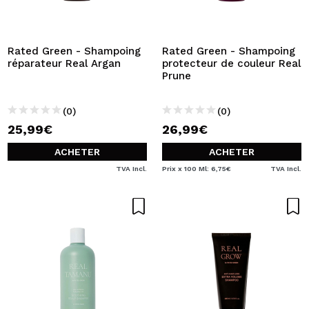
JE VEUX M'INSCRIRE
En créant un compte sur Maquibeauty.fr vous pourrez
effectuer vos achats rapidement, vérifier l'état de vos
Rated Green - Shampoing
Rated Green - Shampoing
commandes et consulter vos opérations précédentes.
réparateur Real Argan
protecteur de couleur Real
Prune
CRÉER UN COMPTE
(0)
(0)
25,99€
26,99€
ACHETER
ACHETER
TVA Incl.
Prix x 100 Ml: 6,75€
TVA Incl.