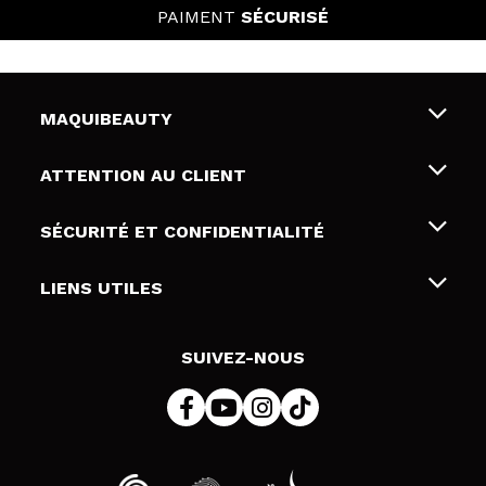
PAIMENT
SÉCURISÉ
MAQUIBEAUTY
Qui sommes nous
ATTENTION AU CLIENT
Emploi
Livraison & retour
SÉCURITÉ ET CONFIDENTIALITÉ
Cartes-cadeaux
Rétractation / Retours
Conditions et confidentialité
LIENS UTILES
Modes de paiement
Politique de confidentialité
Contact
Politique de cookies
SUIVEZ-NOUS
Résolution de litige en ligne (ODR)