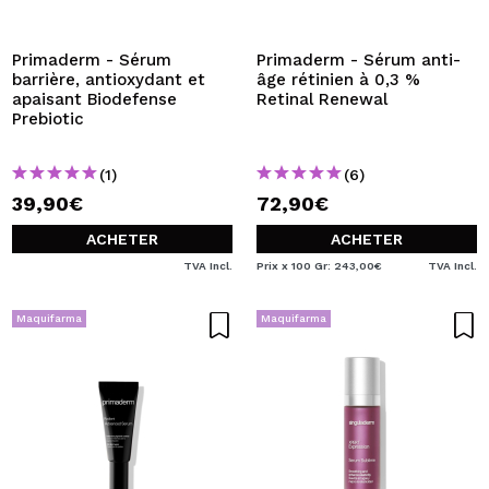
JE VEUX M'INSCRIRE
En créant un compte sur Maquibeauty.fr vous pourrez
Primaderm - Sérum
Primaderm - Sérum anti-
effectuer vos achats rapidement, vérifier l'état de vos
barrière, antioxydant et
âge rétinien à 0,3 %
commandes et consulter vos opérations précédentes.
apaisant Biodefense
Retinal Renewal
Prebiotic
CRÉER UN COMPTE
(1)
(6)
39,90€
72,90€
ACHETER
ACHETER
TVA Incl.
Prix x 100 Gr: 243,00€
TVA Incl.
Maquifarma
Maquifarma