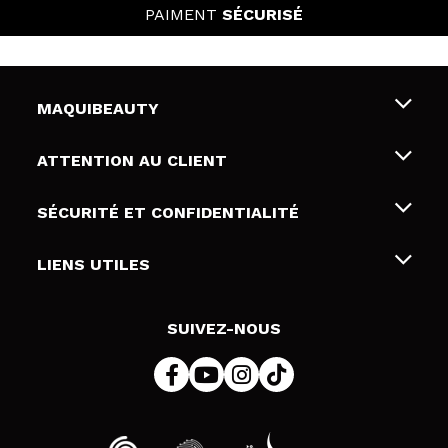
PAIMENT
SÉCURISÉ
MAQUIBEAUTY
Qui sommes nous
ATTENTION AU CLIENT
Emploi
Livraison & retour
SÉCURITÉ ET CONFIDENTIALITÉ
Cartes-cadeaux
Rétractation / Retours
Conditions et confidentialité
LIENS UTILES
Modes de paiement
Politique de confidentialité
Contact
Politique de cookies
SUIVEZ-NOUS
Résolution de litige en ligne (ODR)