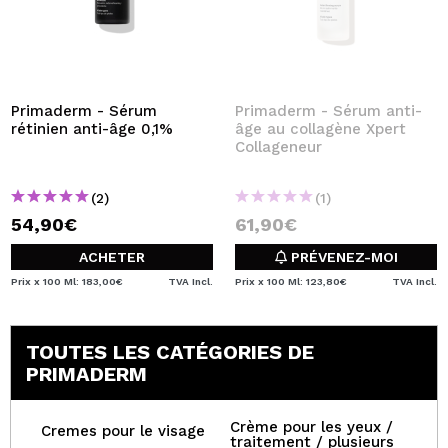
Primaderm - Sérum
Primaderm - Sérum anti-
rétinien anti-âge 0,1%
âge au collagène Xpert
Collageneur
(2)
(1)
54,90€
61,90€
ACHETER
PRÉVENEZ-MOI
Prix x 100 Ml: 183,00€
TVA Incl.
Prix x 100 Ml: 123,80€
TVA Incl.
TOUTES LES CATÉGORIES DE
PRIMADERM
Crème pour les yeux /
Cremes pour le visage
traitement / plusieurs