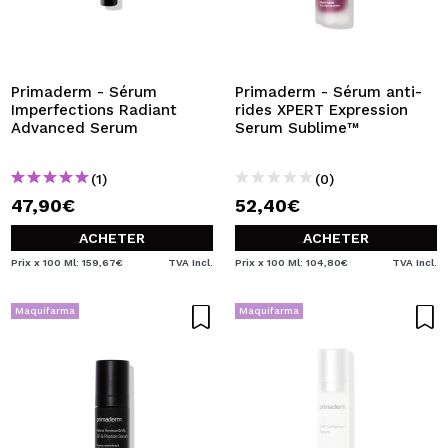
Primaderm - Sérum
Primaderm - Sérum anti-
Imperfections Radiant
rides XPERT Expression
Advanced Serum
Serum Sublime™
(1)
(0)
47,90€
52,40€
ACHETER
ACHETER
Prix x 100 Ml: 159,67€
TVA Incl.
Prix x 100 Ml: 104,80€
TVA Incl.
Maquifarma
Maquifarma