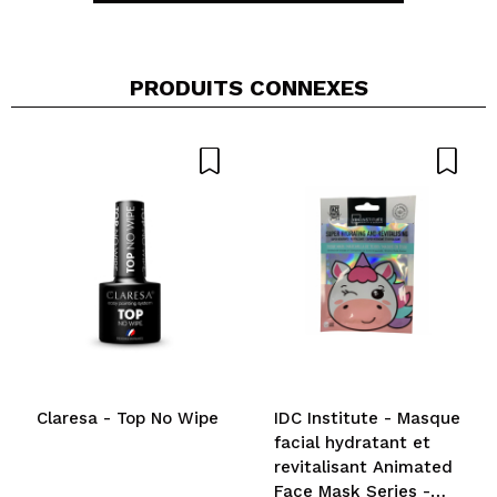
Vegan.
PRODUITS CONNEXES
Partager une vidéo ou une photo
Votre vidéo pourrait être la première. Imaginez...
Recommandez-vous cet achat?
Oui
Non
5/5
ENVOYER
Claresa - Top No Wipe
IDC Institute - Masque
facial hydratant et
revitalisant Animated
Face Mask Series -