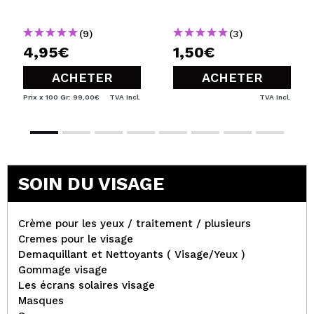
Licorne
(9)
(3)
4,95€
1,50€
ACHETER
ACHETER
Prix x 100 Gr: 99,00€
TVA Incl.
TVA Incl.
SOIN DU VISAGE
Crème pour les yeux / traitement / plusieurs
Cremes pour le visage
Demaquillant et Nettoyants ( Visage/Yeux )
Gommage visage
Les écrans solaires visage
Masques