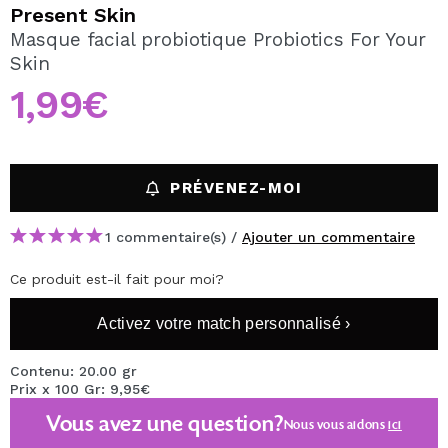
JE VEUX M'INSCRIRE
Present Skin
Masque facial probiotique Probiotics For Your
En créant un compte sur Maquibeauty.fr vous pourrez
Skin
effectuer vos achats rapidement, vérifier l'état de vos
commandes et consulter vos opérations précédentes.
1,99€
CRÉER UN COMPTE
PRÉVENEZ-MOI
1 commentaire(s) /
Ajouter un commentaire
Ce produit est-il fait pour moi?
Activez votre match personnalisé ›
Contenu: 20.00 gr
Prix x 100 Gr: 9,95€
Vous avez une question?
Nous vous aidons
ici