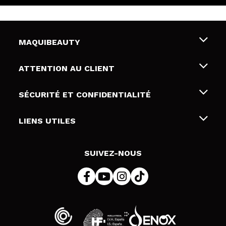
MAQUIBEAUTY
Qui sommes nous
ATTENTION AU CLIENT
Emploi
Livraison & retour
SÉCURITÉ ET CONFIDENTIALITÉ
Cartes-cadeaux
Rétractation / Retours
Conditions et confidentialité
LIENS UTILES
Modes de paiement
Politique de confidentialité
Contact
Politique de cookies
SUIVEZ-NOUS
Résolution de litige en ligne (ODR)