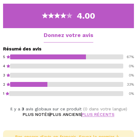
Cette base de maquillage a une formule légère et
durable et est modulaire, parfaite pour obtenir la
4.00
couvrance que vous souhaitez.
Convient à tous les types de peau.
Donnez votre avis
Paraben-Free.
Cruelty free.
Résumé des avis
Vegan.
5
67%
4
0%
3
0%
2
33%
1
0%
Il y a
3
avis globaux sur ce produit
(0 dans votre langue)
PLUS NOTÉS
PLUS ANCIENS
PLUS RÉCENTS
Pas encore d'avis en français. Soyez le premier à