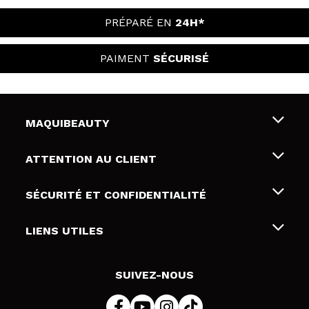
PRÉPARÉ EN
24H*
PAIMENT
SÉCURISÉ
MAQUIBEAUTY
Qui sommes nous
ATTENTION AU CLIENT
Emploi
Livraison & retour
SÉCURITÉ ET CONFIDENTIALITÉ
Cartes-cadeaux
Rétractation / Retours
Conditions et confidentialité
LIENS UTILES
Modes de paiement
Politique de confidentialité
Contact
Politique de cookies
SUIVEZ-NOUS
Résolution de litige en ligne (ODR)