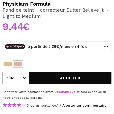
JE VEUX M'INSCRIRE
Physicians Formula
Fond de teint + correcteur Butter Believe it! -
En créant un compte sur Maquibeauty.fr vous pourrez
Light to Medium
effectuer vos achats rapidement, vérifier l'état de vos
commandes et consulter vos opérations précédentes.
9,44€
CRÉER UN COMPTE
ACHETER
Confirmer votre commande avant
08
h
:
16
m
:
42
s
et sera expédiée de
notre entrepôt
aujourd'hui
3 commentaire(s) /
Ajouter un commentaire