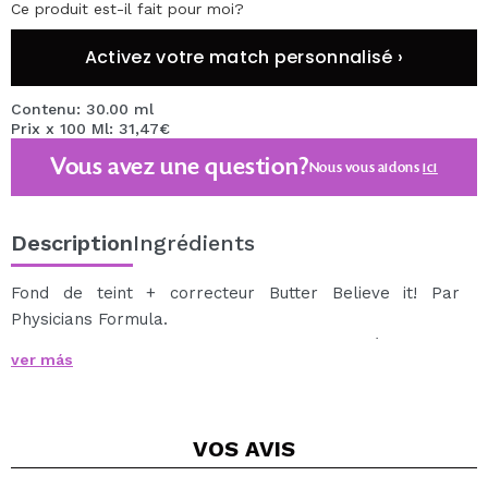
Ce produit est-il fait pour moi?
Activez votre match personnalisé ›
Contenu: 30.00 ml
Prix x 100 Ml: 31,47€
Vous avez une question?
Nous vous aidons
ici
Description
Ingrédients
Fond de teint + correcteur Butter Believe it! Par
Physicians Formula.
Une base de maquillage et correcteur à la fois,
ver más
formulée avec un mélange nourrissant de beurre de
Murumuru, de beurre de Cupuaçu et de beurre de
Tucuma, d'Amazonie.
VOS
AVIS
Butter Believe it! A une texture ultra-crémeuse qui fond
dans la peau pour un fini naturel et éclatant.