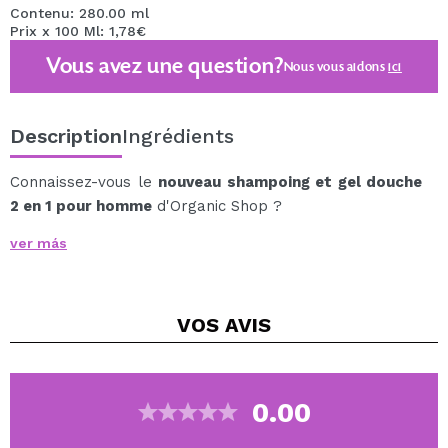
Contenu: 280.00 ml
Prix x 100 Ml: 1,78€
Vous avez une question?
Nous vous aidons
ici
Description
Ingrédients
Connaissez-vous le
nouveau shampoing et gel douche
2 en 1 pour homme
d'Organic Shop ?
Nettoie en douceur et embellit la peau et les cheveux.
ver más
L'extrait d'écorce de chêne et la menthe agissent
comme antioxydants, protègent les cheveux et
procurent une sensation de fraîcheur.
VOS
AVIS
0.00