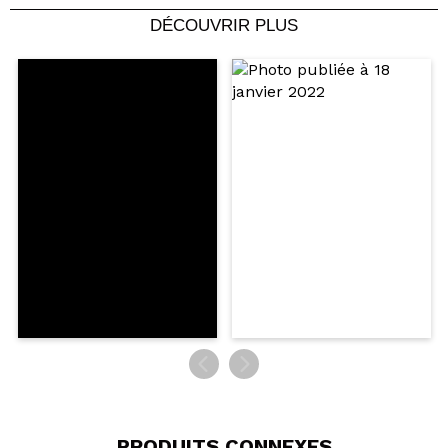
DÉCOUVRIR PLUS
Partager une vidéo ou une photo
Votre vidéo pourrait être la première. Imaginez...
Recommandez-vous cet achat?
Oui
Non
5/5
ENVOYER
PRODUITS CONNEXES