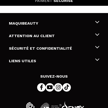
PAIMENT
SÉCURISÉ
MAQUIBEAUTY
Qui sommes nous
ATTENTION AU CLIENT
Emploi
Livraison & retour
SÉCURITÉ ET CONFIDENTIALITÉ
Cartes-cadeaux
Rétractation / Retours
Conditions et confidentialité
LIENS UTILES
Modes de paiement
Politique de confidentialité
Contact
Politique de cookies
SUIVEZ-NOUS
Résolution de litige en ligne (ODR)