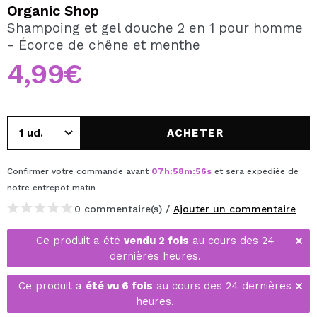
JE VEUX M'INSCRIRE
Organic Shop
Shampoing et gel douche 2 en 1 pour homme
En créant un compte sur Maquibeauty.fr vous pourrez
- Écorce de chêne et menthe
effectuer vos achats rapidement, vérifier l'état de vos
commandes et consulter vos opérations précédentes.
4,99€
CRÉER UN COMPTE
ACHETER
Confirmer votre commande avant
07
h
:
58
m
:
56
s
et sera expédiée de
notre entrepôt
matin
0 commentaire(s) /
Ajouter un commentaire
Ce produit a été
vendu 2 fois
au cours des 24
dernières heures.
Ce produit a
été vu 6 fois
au cours des 24 dernières
heures.