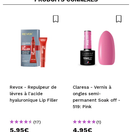
Revox - Repulpeur de
Claresa - Vernis à
lèvres à l'acide
ongles semi-
hyaluronique Lip Filler
permanent Soak off -
519: Pink
(17)
(1)
5,95€
4,95€