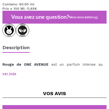
Contenu: 60.00 ml
Prix x 100 Ml: 11,65€
Vous avez une question?
Nous vous aidons
ici
Description
Rouge de ONE AVENUE
est un parfum intense au
caractère ambré et boisé qui enveloppe la peau d'une
ver más
aura de mystère, d'élégance et de sophistication.
Un parfum conçu pour la femme moderne et sûre
d'elle, au style inimitable.
VOS
AVIS
Son ouverture mêle safran, jasmin et orange, créant un
départ vibrant et captivant.
En son cœur, des notes d'ambre gris et de bois ambré