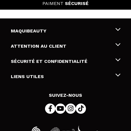
PAIMENT
SÉCURISÉ
MAQUIBEAUTY
Qui sommes nous
ATTENTION AU CLIENT
Emploi
Livraison & retour
SÉCURITÉ ET CONFIDENTIALITÉ
Cartes-cadeaux
Rétractation / Retours
Conditions et confidentialité
LIENS UTILES
Modes de paiement
Politique de confidentialité
Contact
Politique de cookies
SUIVEZ-NOUS
Résolution de litige en ligne (ODR)