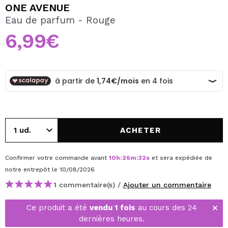
JE VEUX M'INSCRIRE
ONE AVENUE
Eau de parfum - Rouge
En créant un compte sur Maquibeauty.fr vous pourrez
effectuer vos achats rapidement, vérifier l'état de vos
6,99€
commandes et consulter vos opérations précédentes.
CRÉER UN COMPTE
ACHETER
Confirmer votre commande avant
10
h
:
26
m
:
32
s
et sera expédiée de
notre entrepôt
le 10/08/2026
1 commentaire(s) /
Ajouter un commentaire
Ce produit a été
vendu 1 fois
au cours des 24
dernières heures.