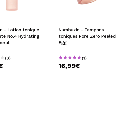
CRÉER UN COMPTE
n - Lotion tonique
Numbuzin - Tampons
nte No.4 Hydrating
toniques Pore Zero Peeled
neral
Egg
(0)
(1)
€
16,99€