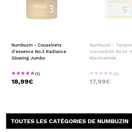
Numbuzin - Coussinets
Numbuzin - Tampo
d'essence No.3 Radiance
concentrés No.5+ V
Glowing Jumbo
Niacinamide
(1)
(3)
18,99€
17,99€
TOUTES LES CATÉGORIES DE NUMBUZIN