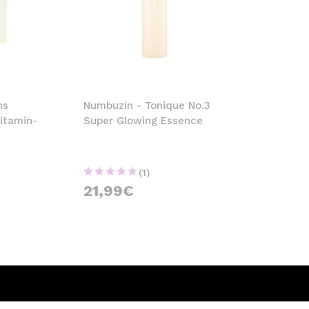
ns
Numbuzin - Tonique No.3
itamin-
Super Glowing Essence
(1)
21,99€