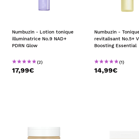
MAQUIFARMA
KOREA ZONE
TRAVEL SIZE
Numbuzin - Lotion tonique
Numbuzin - Toniqu
illuminatrice No.9 NAD+
revitalisant No.5+ 
NATURE
PDRN Glow
Boosting Essential
(2)
(1)
OFFRES
17,99€
14,99€
OUTLET
ILS SONT REVENUS!
BIENTÔT DISPONIBLE
BLOG