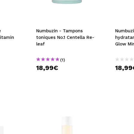
e
Numbuzin - Tampons
Numbuzi
Vitamin
toniques No.1 Centella Re-
hydrata
leaf
Glow Mi
(1)
18,99€
18,99