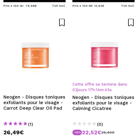
Prix x 100 Gr: 79,98€
TVA Incl.
Prix x 100 Ml: 13,63€
TVA Incl.
Cette offre se termine dans:
03
jours
17
h
:
14
m
:
45
s
Neogen - Disques toniques
Neogen - Disques toniques
exfoliants pour le visage -
exfoliants pour le visage -
Carrot Deep Clear Oil Pad
Calming Cicatree
(1)
(0)
26,49€
22,52€
26,49€
-15%