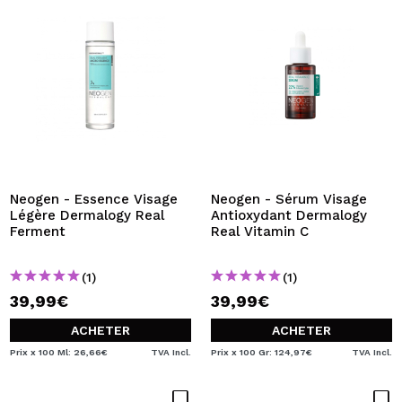
Neogen - Essence Visage
Neogen - Sérum Visage
Légère Dermalogy Real
Antioxydant Dermalogy
Ferment
Real Vitamin C
(1)
(1)
39,99€
39,99€
ACHETER
ACHETER
Prix x 100 Ml: 26,66€
TVA Incl.
Prix x 100 Gr: 124,97€
TVA Incl.