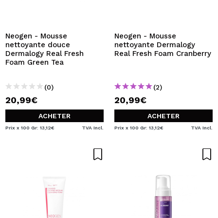
JE VEUX M'INSCRIRE
En créant un compte sur Maquibeauty.fr vous pourrez
effectuer vos achats rapidement, vérifier l'état de vos
Neogen - Mousse
Neogen - Mousse
commandes et consulter vos opérations précédentes.
nettoyante douce
nettoyante Dermalogy
Dermalogy Real Fresh
Real Fresh Foam Cranberry
Foam Green Tea
CRÉER UN COMPTE
(0)
(2)
20,99€
20,99€
ACHETER
ACHETER
Prix x 100 Gr: 13,12€
TVA Incl.
Prix x 100 Gr: 13,12€
TVA Incl.