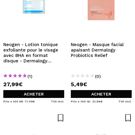
Neogen - Lotion tonique
Neogen - Masque facial
exfoliante pour le visage
apaisant Dermalogy
avec BHA en format
Probiotics Relief
disque - Dermalogy
Poreraser Clear Bha Pad
(1)
(0)
27,99€
5,49€
ACHETER
ACHETER
Prix x 100 Ml: 17,49€
TVA Incl.
Prix x 100 Gr: 21,96€
TVA Incl.