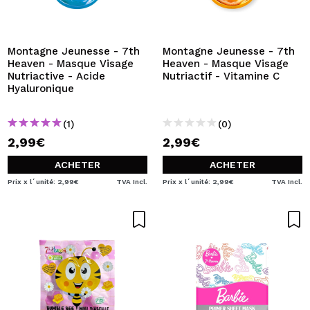
JE VEUX M'INSCRIRE
En créant un compte sur Maquibeauty.fr vous pourrez
effectuer vos achats rapidement, vérifier l'état de vos
Montagne Jeunesse - 7th
Montagne Jeunesse - 7th
commandes et consulter vos opérations précédentes.
Heaven - Masque Visage
Heaven - Masque Visage
Nutriactive - Acide
Nutriactif - Vitamine C
Hyaluronique
CRÉER UN COMPTE
(1)
(0)
2,99€
2,99€
ACHETER
ACHETER
Prix x l´unité: 2,99€
TVA Incl.
Prix x l´unité: 2,99€
TVA Incl.