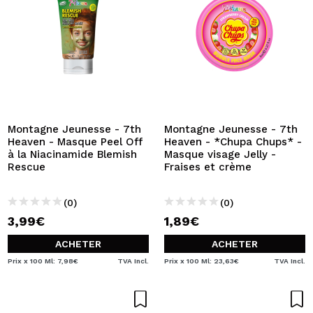
Montagne Jeunesse - 7th
Montagne Jeunesse - 7th
Heaven - Masque Peel Off
Heaven - *Chupa Chups* -
à la Niacinamide Blemish
Masque visage Jelly -
Rescue
Fraises et crème
(0)
(0)
3,99€
1,89€
ACHETER
ACHETER
Prix x 100 Ml: 7,98€
TVA Incl.
Prix x 100 Ml: 23,63€
TVA Incl.