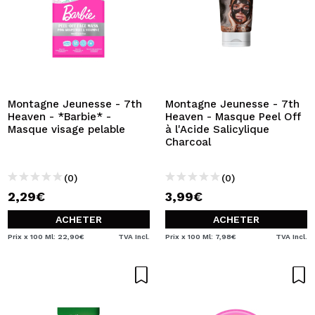
Montagne Jeunesse - 7th
Montagne Jeunesse - 7th
Heaven - *Barbie* -
Heaven - Masque Peel Off
Masque visage pelable
à l'Acide Salicylique
Charcoal
(0)
(0)
2,29€
3,99€
ACHETER
ACHETER
Prix x 100 Ml: 22,90€
TVA Incl.
Prix x 100 Ml: 7,98€
TVA Incl.