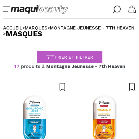
╳
╳
CHOISISSEZ VOTRE LANGUE
ACCUEIL
MARQUES
MONTAGNE JEUNESSE - 7TH HEAVEN
>
>
MASQUES
J'suis déjà #maquilover, j'ai un compte
>
ACCUEILLIR!
FRANCES
ESPAÑOL
TRIER ET FILTRER
ENGLISH
ALEMAN
17
produits à
Montagne Jeunesse - 7th Heaven
ITALIANO
PORTUGUESE
Mot de passe oublié?
je n'ai pas de compte ici