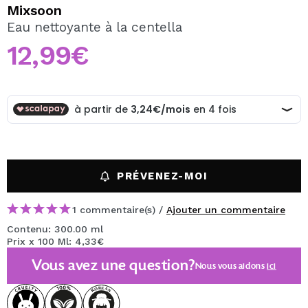
JE VEUX M'INSCRIRE
Mixsoon
Eau nettoyante à la centella
En créant un compte sur Maquibeauty.fr vous pourrez
effectuer vos achats rapidement, vérifier l'état de vos
12,99€
commandes et consulter vos opérations précédentes.
CRÉER UN COMPTE
PRÉVENEZ-MOI
1 commentaire(s) /
Ajouter un commentaire
Contenu: 300.00 ml
Prix x 100 Ml: 4,33€
Vous avez une question?
Nous vous aidons
ici