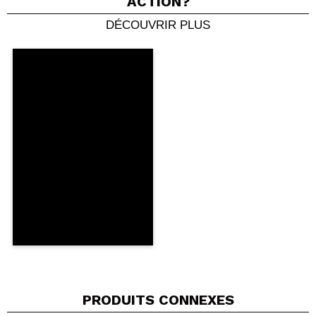
ACTION?
sensibles.
DÉCOUVRIR PLUS
Partager une vidéo ou une photo
Vegan.
Votre vidéo pourrait être la première. Imaginez...
Cruelty free.
Recommandez-vous cet achat?
Oui
Non
5/5
ENVOYER
PRODUITS CONNEXES