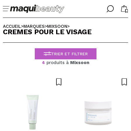
╳
╳
CHOISISSEZ VOTRE LANGUE
ACCUEIL
MARQUES
MIXSOON
>
>
>
CREMES POUR LE VISAGE
J'suis déjà #maquilover, j'ai un compte
ACCUEILLIR!
FRANCES
ESPAÑOL
TRIER ET FILTRER
ENGLISH
ALEMAN
4
produits à
Mixsoon
ITALIANO
PORTUGUESE
Mot de passe oublié?
je n'ai pas de compte ici