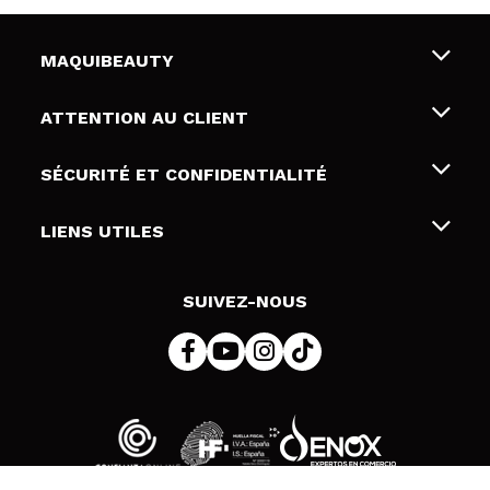
MAQUIBEAUTY
Qui sommes nous
ATTENTION AU CLIENT
Emploi
Livraison & retour
SÉCURITÉ ET CONFIDENTIALITÉ
Cartes-cadeaux
Rétractation / Retours
Conditions et confidentialité
LIENS UTILES
Modes de paiement
Politique de confidentialité
Contact
Politique de cookies
SUIVEZ-NOUS
Résolution de litige en ligne (ODR)