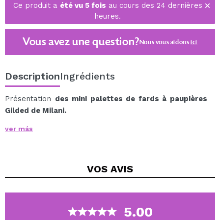
Ce produit a
été vu 5 fois
au cours des 24 dernières
heures.
Vous avez une question?
Nous vous aidons
ici
Description
Ingrédients
Présentation
des mini palettes de fards à paupières
Gilded de Milani.
Ce sont des mini palettes avec des poudres
ver más
pigmentées pressées nivelées, elles contiennent 6
ombres beurrées hautement pigmentées qui
promettent une grande intensité de couleur avec peu
VOS
AVIS
de quantité.
Chaque palette comprend un mélange de 6 ombres
mates et chatoyantes parfaitement assorties dans des
teintes faciles à appliquer et à estomper.
5.00
Parfaits pour les déplacements ou pour une utilisation