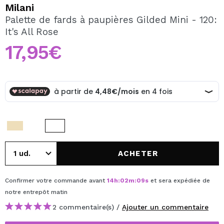
JE VEUX M'INSCRIRE
Milani
Palette de fards à paupières Gilded Mini - 120:
En créant un compte sur Maquibeauty.fr vous pourrez
It's All Rose
effectuer vos achats rapidement, vérifier l'état de vos
commandes et consulter vos opérations précédentes.
17,95€
CRÉER UN COMPTE
ACHETER
Confirmer votre commande avant
14
h
:
02
m
:
09
s
et sera expédiée de
notre entrepôt
matin
2 commentaire(s) /
Ajouter un commentaire