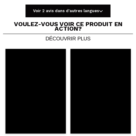
Voir 2 avis dans d'autres langues
VOULEZ-VOUS VOIR CE PRODUIT EN
ACTION?
DÉCOUVRIR PLUS
Partager une vidéo ou une photo
Votre vidéo pourrait être la première. Imaginez...
Recommandez-vous cet achat?
Oui
Non
5/5
ENVOYER