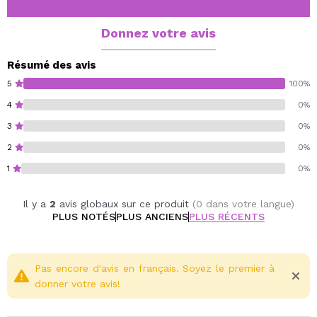
à la maison, vous les utiliserez encore et encore.
6 x 0,66 g
Donnez votre avis
Sans cruauté.
Résumé des avis
végétalien
5
100%
4
0%
3
0%
2
0%
1
0%
Il y a
2
avis globaux sur ce produit
(0 dans votre langue)
PLUS NOTÉS
PLUS ANCIENS
PLUS RÉCENTS
Pas encore d'avis en français. Soyez le premier à
donner votre avis!