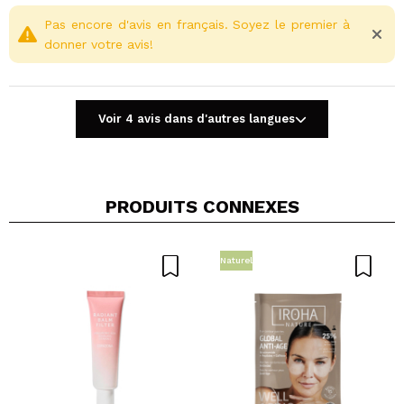
parabènes et sulfates.
Idéal pour tous les types de peau, même les
Pas encore d'avis en français. Soyez le premier à
peaux sensibles.
donner votre avis!
Peut être utilisé sous ou sur le maquillage pour un
fini frais et éclatant.
Voir 4 avis dans d'autres langues
PRODUITS CONNEXES
Partager une vidéo ou une photo
Votre vidéo pourrait être la première. Imaginez...
Naturel
Recommandez-vous cet achat?
Oui
Non
5/5
ENVOYER