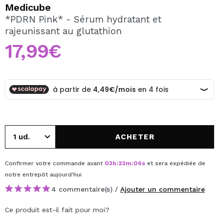
JE VEUX M'INSCRIRE
Medicube
*PDRN Pink* - Sérum hydratant et
En créant un compte sur Maquibeauty.fr vous pourrez
rajeunissant au glutathion
effectuer vos achats rapidement, vérifier l'état de vos
commandes et consulter vos opérations précédentes.
17,99€
CRÉER UN COMPTE
ACHETER
Confirmer votre commande avant
03
h
:
23
m
:
05
s
et sera expédiée de
notre entrepôt
aujourd'hui
4 commentaire(s) /
Ajouter un commentaire
Ce produit est-il fait pour moi?