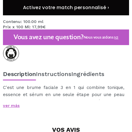
Activez votre match personnalisé ›
Contenu: 100.00 ml
Prix x 100 Ml: 17,99€
Vous avez une question?
Nous vous aidons
ici
Description
Instructions
Ingrédients
C'est une brume faciale 3 en 1 qui combine tonique,
essence et sérum en une seule étape pour une peau
visiblement plus lumineuse, plus hydratée et plus
ver más
ferme.
Sa formule avancée combine la puissance du PDRN
dérivé de l'ADN de saumon, du glutathion et d'un
VOS
AVIS
complexe peptidique pour stimuler le renouvellement