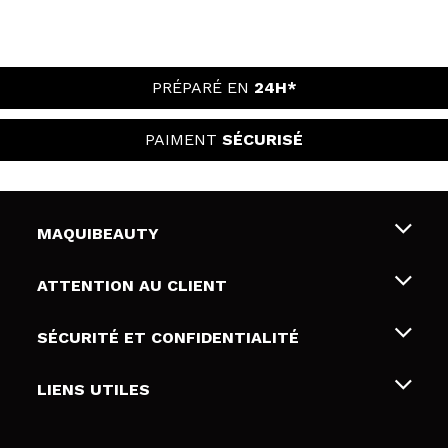
PRÉPARÉ EN
24H*
PAIMENT
SÉCURISÉ
MAQUIBEAUTY
Qui sommes nous
ATTENTION AU CLIENT
Emploi
Livraison & retour
SÉCURITÉ ET CONFIDENTIALITÉ
Cartes-cadeaux
Rétractation / Retours
Conditions et confidentialité
LIENS UTILES
Modes de paiement
Politique de confidentialité
Contact
Politique de cookies