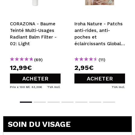
CORAZONA - Baume
Iroha Nature - Patchs
Teinté Multi-Usages
anti-rides, anti-
Radiant Balm Filter -
poches et
02: Light
éclaircissants Global
Eye Care -
Niacinamide, Caféine
(69)
(11)
et Peptides
12,99€
2,95€
ACHETER
ACHETER
Prix x 100 Ml: 43,30€
TVA Incl.
TVA Incl.
SOIN DU VISAGE