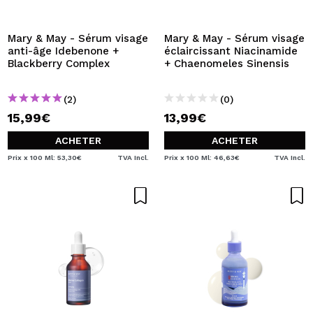
JE VEUX M'INSCRIRE
En créant un compte sur Maquibeauty.fr vous pourrez
Mary & May - Sérum visage
Mary & May - Sérum visage
effectuer vos achats rapidement, vérifier l'état de vos
anti-âge Idebenone +
éclaircissant Niacinamide
commandes et consulter vos opérations précédentes.
Blackberry Complex
+ Chaenomeles Sinensis
(2)
(0)
CRÉER UN COMPTE
15,99€
13,99€
ACHETER
ACHETER
Prix x 100 Ml: 53,30€
TVA Incl.
Prix x 100 Ml: 46,63€
TVA Incl.