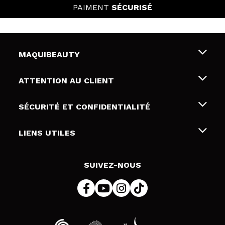
PAIMENT
SÉCURISÉ
MAQUIBEAUTY
Qui sommes nous
ATTENTION AU CLIENT
Emploi
Livraison & retour
SÉCURITÉ ET CONFIDENTIALITÉ
Cartes-cadeaux
Rétractation / Retours
Conditions et confidentialité
LIENS UTILES
Modes de paiement
Politique de confidentialité
Contact
Politique de cookies
SUIVEZ-NOUS
Résolution de litige en ligne (ODR)