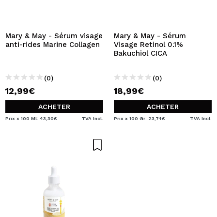
Mary & May - Sérum visage
Mary & May - Sérum
anti-rides Marine Collagen
Visage Retinol 0.1%
Bakuchiol CICA
(0)
(0)
12,99€
18,99€
ACHETER
ACHETER
Prix x 100 Ml: 43,30€
TVA Incl.
Prix x 100 Gr: 23,74€
TVA Incl.