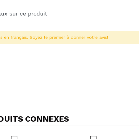
aux sur ce produit
s en français. Soyez le premier à donner votre avis!
Partager une vidéo ou une photo
Votre vidéo pourrait être la première. Imaginez...
DUITS CONNEXES
5/
cet achat?
Oui
Non