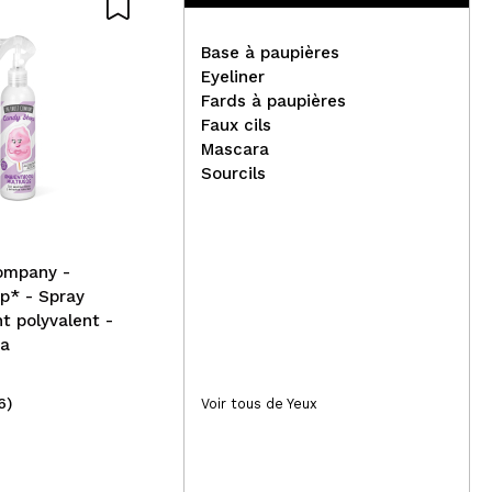
Base à paupières
Eyeliner
Fards à paupières
Faux cils
Rev
Mascara
Technic Cosmetics - Crème
net
Sourcils
Anti-cernes Stretch
PH
Concealer - Warm Tan
ompany -
p* - Spray
t polyvalent -
pa
6)
(5)
Voir tous de Yeux
1,99€
7,