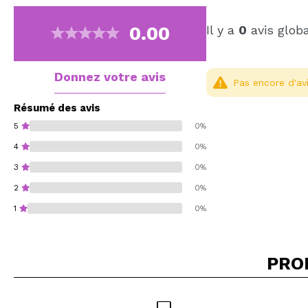
0.00
Il y a
0
avis glob
Donnez votre avis
Pas encore d'avi
Résumé des avis
5
0%
4
0%
3
0%
2
0%
1
0%
PRO
Recommandez-vous 