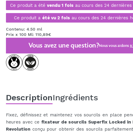
Ce produit a été
vendu 1 fois
au cours des 24 dernières
MAQUIFARMA
KOREA ZONE
Ce produit a
été vu 2 fois
au cours des 24 dernières h
TRAVEL SIZE
Contenu: 4.50 ml
Prix x 100 Ml: 110,89€
NATURE
Vous avez une question?
Nous vous aidons
ic
OFFRES
OUTLET
ILS SONT REVENUS!
BIENTÔT DISPONIBLE
Description
Ingrédients
BLOG
Fixez, définissez et maintenez vos sourcils en place pe
heures avec ce
fixateur de sourcils Superfix Locked in
Revolution
conçu pour obtenir des sourcils parfaitemen