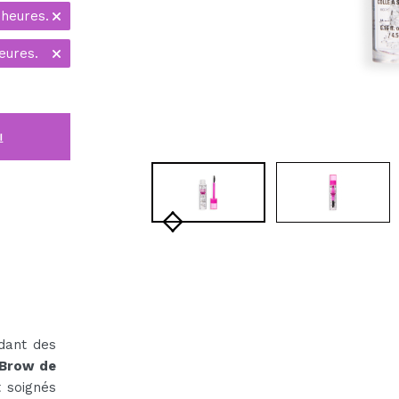
 heures.
eures.
i
ndant des
 Brow de
t soignés