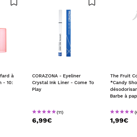
OYER
fard à
CORAZONA - Eyeliner
The Fruit C
 - 10:
Crystal Ink Liner - Come To
*Candy Sho
Play
désodorisan
Barbe à pa
(11)
(
6,99€
1,99€