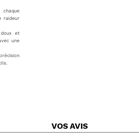
r chaque
e raideur
 doux et
 avec une
précision
ils.
VOS
AVIS