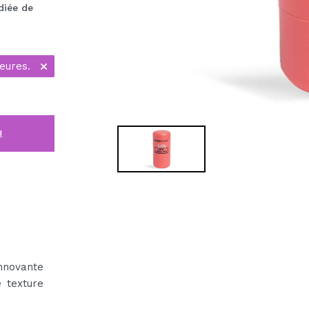
diée de
eures.
i
nnovante
 texture