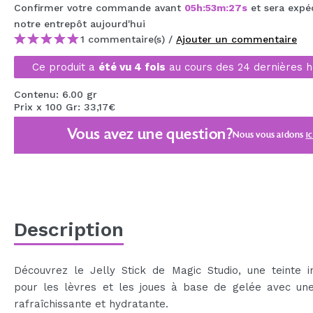
Confirmer votre commande avant
05
h
:
53
m
:
26
s
et sera expé
MAQUIFARMA
notre entrepôt
aujourd'hui
KOREA ZONE
1 commentaire(s) /
Ajouter un commentaire
Ce produit a
été vu 4 fois
au cours des 24 dernières h
TRAVEL SIZE
NATURE
Contenu: 6.00 gr
Prix x 100 Gr: 33,17€
Vous avez une question?
Nous vous aidons
ic
OFFRES
OUTLET
ILS SONT REVENUS!
BIENTÔT DISPONIBLE
Description
BLOG
Découvrez le Jelly Stick de Magic Studio, une teinte i
pour les lèvres et les joues à base de gelée avec une
rafraîchissante et hydratante.