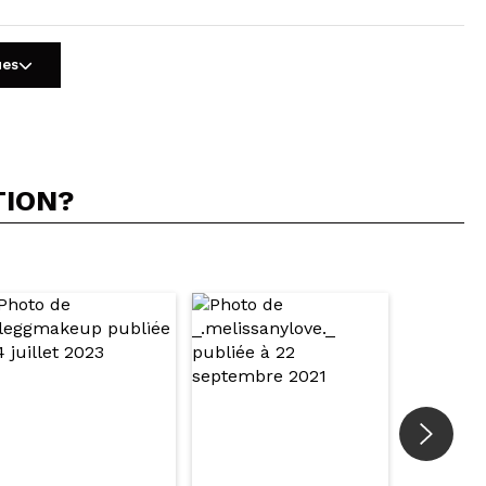
ues
TION?
5