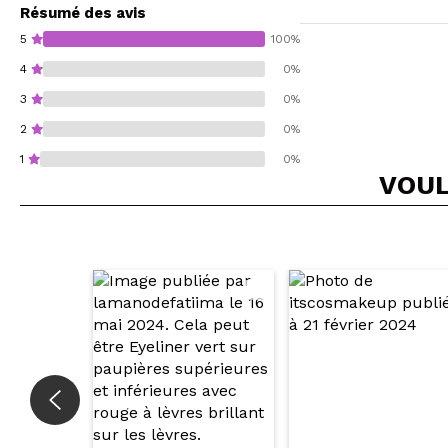
Résumé des avis
5
100%
4
0%
3
0%
2
0%
1
0%
VOUL
Recommandez-vous 
ENV