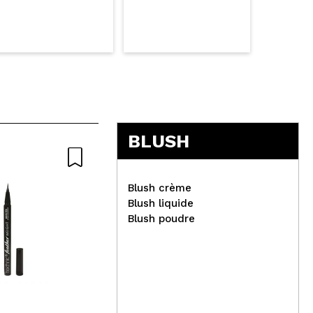
BLUSH
Blush crème
Blush liquide
Blush poudre
W7 
Up 
Hean - Poudre Bronzante
Bronzer Pro-Contour - 44:
Choco Cocoa