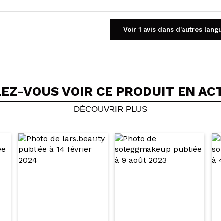
Voir 1 avis dans d'autres lang
EZ-VOUS VOIR CE PRODUIT EN AC
Partager une vidéo ou une photo
Votre vidéo pourrait être la première. Imaginez...
DÉCOUVRIR PLUS
5/
cet achat?
Oui
Non
OYER