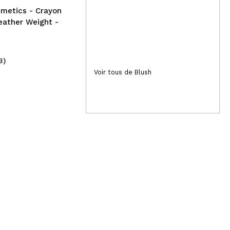
metics - Crayon
Feather Weight -
3)
(3)
5,49€
1,
Voir tous de Blush