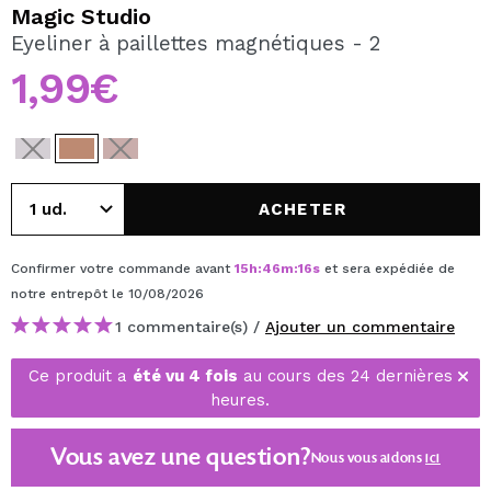
JE VEUX M'INSCRIRE
Magic Studio
Eyeliner à paillettes magnétiques - 2
En créant un compte sur Maquibeauty.fr vous pourrez
effectuer vos achats rapidement, vérifier l'état de vos
1,99€
commandes et consulter vos opérations précédentes.
CRÉER UN COMPTE
ACHETER
Confirmer votre commande avant
15
h
:
46
m
:
16
s
et sera expédiée de
notre entrepôt
le 10/08/2026
1 commentaire(s) /
Ajouter un commentaire
Ce produit a
été vu 4 fois
au cours des 24 dernières
heures.
Vous avez une question?
Nous vous aidons
ici