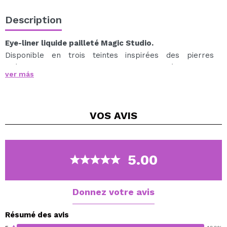
Description
Eye-liner liquide pailleté Magic Studio.
Disponible en trois teintes inspirées des pierres
précieuses qui ajoutent une touche radieuse à n'importe
ver más
quel look.
VOS
AVIS
5.00
Donnez votre avis
Résumé des avis