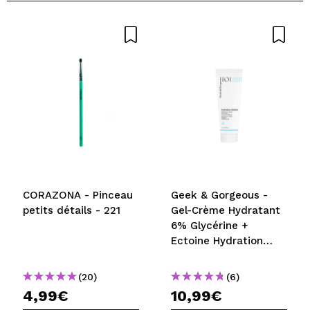
CORAZONA - Pinceau
Geek & Gorgeous -
petits détails - 221
Gel-Crème Hydratant
6% Glycérine +
Ectoine Hydration
Station - Peaux
normales, mixtes et
(20)
(6)
grasses
4,99€
10,99€