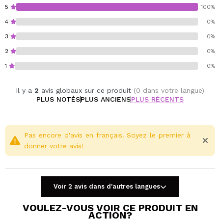
Une pièce unique qui allie fonctionnalité, inspiration
5
100%
botanique et design professionnel.
4
0%
3
0%
Vegan.
Cruelty free.
2
0%
1
0%
Il y a
2
avis globaux sur ce produit
(0 dans votre langue)
PLUS NOTÉS
PLUS ANCIENS
PLUS RÉCENTS
Pas encore d'avis en français. Soyez le premier à
donner votre avis!
Voir 2 avis dans d'autres langues
VOULEZ-VOUS VOIR CE PRODUIT EN
ACTION?