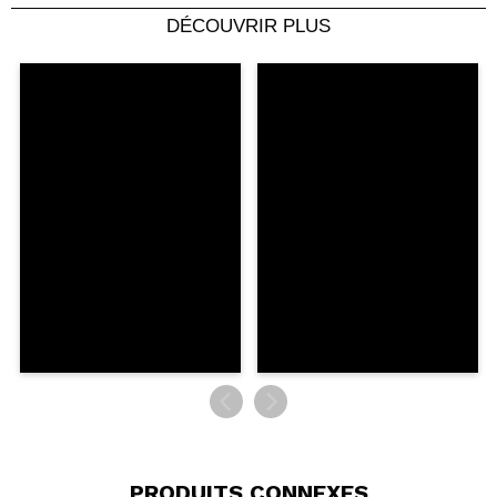
DÉCOUVRIR PLUS
Partager une vidéo ou une photo
Votre vidéo pourrait être la première. Imaginez...
Recommandez-vous cet achat?
Oui
Non
5/5
ENVOYER
PRODUITS CONNEXES