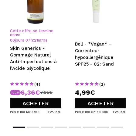
Cette offre se termine
dans:
00
jours
07
h
:
21
m
:
10
s
Bell - *Vegan* -
Skin Generics -
Correcteur
Gommage Naturel
hypoallergénique
Anti-Imperfections à
SPF25 - 02: Sand
l'Acide Glycolique
(4)
(2)
6,36€
4,99€
7,95€
-20%
ACHETER
ACHETER
Prix x 100 Ml: 3,18€
TVA Incl.
Prix x 100 Gr: 49,90€
TVA Incl.