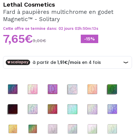
JE VEUX M'INSCRIRE
Lethal Cosmetics
Fard à paupières multichrome en godet
En créant un compte sur Maquibeauty.fr vous pourrez
Magnetic™ - Solitary
effectuer vos achats rapidement, vérifier l'état de vos
commandes et consulter vos opérations précédentes.
Cette offre se termine dans:
02
jours
02
h
:
50
m
:
12
s
7,65€
-15%
9,00€
CRÉER UN COMPTE