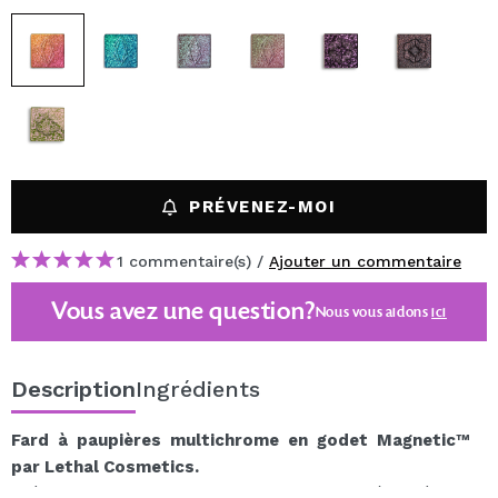
PRÉVENEZ-MOI
1 commentaire(s) /
Ajouter un commentaire
Vous avez une question?
Nous vous aidons
ici
Description
Ingrédients
Fard à paupières multichrome en godet Magnetic™
par Lethal Cosmetics.
Créez une palette multidimensionnelle et très spéciale