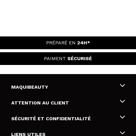
PRÉPARÉ EN
24H*
PAIMENT
SÉCURISÉ
MAQUIBEAUTY
Qui sommes nous
ATTENTION AU CLIENT
Emploi
Livraison & retour
SÉCURITÉ ET CONFIDENTIALITÉ
Cartes-cadeaux
Rétractation / Retours
Conditions et confidentialité
LIENS UTILES
Modes de paiement