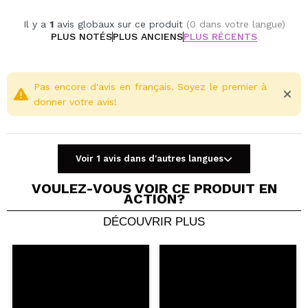
Gluten free.
Il y a
1
avis globaux sur ce produit
(0 dans votre langue)
PLUS NOTÉS
PLUS ANCIENS
PLUS RÉCENTS
Pas encore d'avis en français. Soyez le premier à
donner votre avis!
Voir 1 avis dans d'autres langues
VOULEZ-VOUS VOIR CE PRODUIT EN
ACTION?
DÉCOUVRIR PLUS
Partager une vidéo ou une photo
Votre vidéo pourrait être la première. Imaginez...
Recommandez-vous cet achat?
Oui
Non
5/5