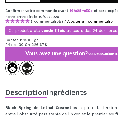
MAQUIFARMA
Confirmer votre commande avant
16
h
:
25
m
:
49
s
et sera expé
KOREA ZONE
notre entrepôt
le 10/08/2026
7 commentaire(s) /
Ajouter un commentaire
TRAVEL SIZE
Ce produit a été
vendu 3 fois
au cours des 24 dernières
NATURE
Contenu: 15.00 gr
Prix x 100 Gr: 326,67€
Vous avez une question?
OFFRES
Nous vous aidons
ic
OUTLET
ILS SONT REVENUS!
BIENTÔT DISPONIBLE
Description
Ingrédients
BLOG
Black Spring de Lethal Cosmetics
capture la tension 
entre l'obscurité persistante de l'hiver et le premier souff