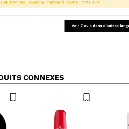
s en français. Soyez le premier à donner votre avis!
Voir 7 avis dans d'autres lang
Partager une vidéo ou une photo
Votre vidéo pourrait être la première. Imaginez...
DUITS CONNEXES
5/
cet achat?
Oui
Non
OYER