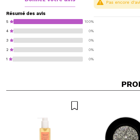
Pas encore d'avi
Résumé des avis
5
100%
4
0%
3
0%
2
0%
1
0%
PRO
Recommandez-vous 
ENV