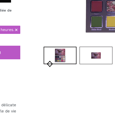
diée de
 heures.
i
délicate
le de vie