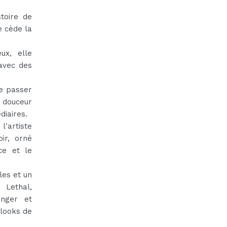
toire de
e cède la
ux, elle
 avec des
de passer
 douceur
diaires.
'artiste
ir, orné
ce et le
les et un
 Lethal,
anger et
 looks de