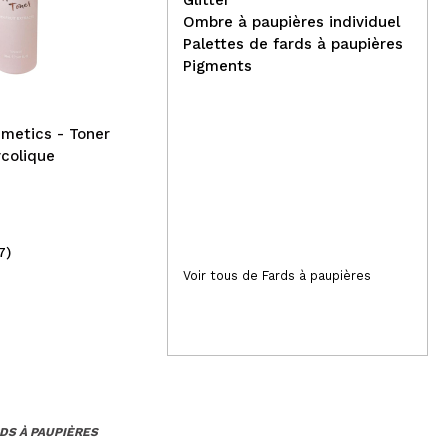
COSRX - Crème hydratante
Vol
Ombre à paupières individuel
Lightweight Soothing
Palettes de fards à paupières
Moisturizer
Pigments
metics - Toner
ycolique
7)
(1)
29,95€
9,
Voir tous de Fards à paupières
RDS À PAUPIÈRES