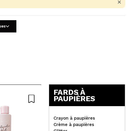
ues
5
FARDS À
PAUPIÈRES
Crayon à paupières
Crème à paupières
Ard
Glitter