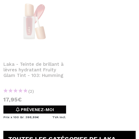
Laka - Teinte de brillant à
lèvres hydratant Fruity
Glam Tint - 103: Humming
(2)
17,95€
PRÉVENEZ-MOI
Prix x 100 Gr: 398,89€
TVA Incl.