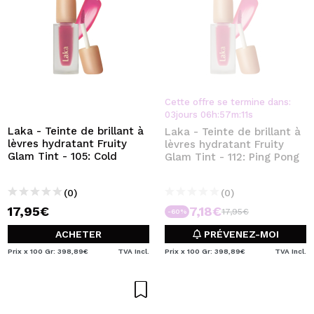
Cette offre se termine dans:
03
jours
06
h
:
57
m
:
10
s
Laka - Teinte de brillant à
Laka - Teinte de brillant à
lèvres hydratant Fruity
lèvres hydratant Fruity
Glam Tint - 105: Cold
Glam Tint - 112: Ping Pong
(0)
(0)
17,95€
7,18€
17,95€
-60%
ACHETER
PRÉVENEZ-MOI
Prix x 100 Gr: 398,89€
TVA Incl.
Prix x 100 Gr: 398,89€
TVA Incl.