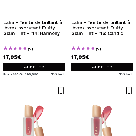
JE VEUX M'INSCRIRE
En créant un compte sur Maquibeauty.fr vous pourrez
effectuer vos achats rapidement, vérifier l'état de vos
Laka - Teinte de brillant à
Laka - Teinte de brillant à
commandes et consulter vos opérations précédentes.
lèvres hydratant Fruity
lèvres hydratant Fruity
Glam Tint - 114: Harmony
Glam Tint - 116: Candid
CRÉER UN COMPTE
(2)
(2)
17,95€
17,95€
ACHETER
ACHETER
Prix x 100 Gr: 398,89€
TVA Incl.
TVA Incl.