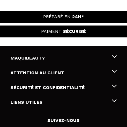
PRÉPARÉ EN
24H*
PAIMENT
SÉCURISÉ
MAQUIBEAUTY
Qui sommes nous
ATTENTION AU CLIENT
Emploi
Livraison & retour
SÉCURITÉ ET CONFIDENTIALITÉ
Cartes-cadeaux
Rétractation / Retours
Conditions et confidentialité
LIENS UTILES
Modes de paiement
Politique de confidentialité
Contact
Politique de cookies
SUIVEZ-NOUS
Résolution de litige en ligne (ODR)