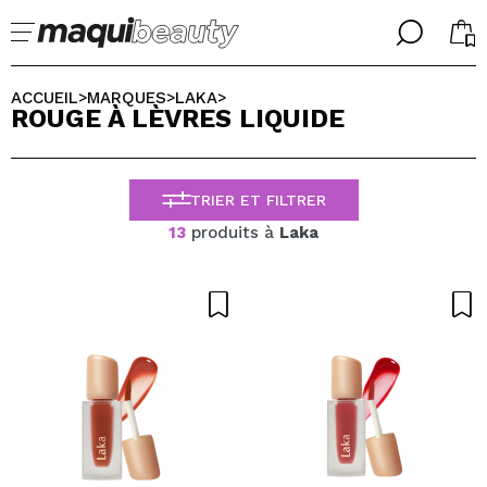
╳
╳
CHOISISSEZ VOTRE LANGUE
ACCUEIL
MARQUES
LAKA
>
>
>
ROUGE À LÈVRES LIQUIDE
J'suis déjà #maquilover, j'ai un compte
ACCUEILLIR!
FRANCES
ESPAÑOL
TRIER ET FILTRER
ENGLISH
ALEMAN
13
produits à
Laka
ITALIANO
PORTUGUESE
Mot de passe oublié?
je n'ai pas de compte ici