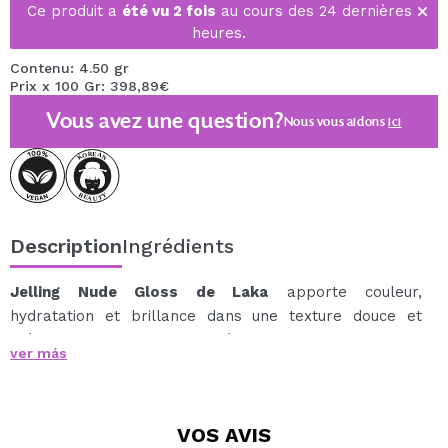
Ce produit a
été vu 2 fois
au cours des 24 dernières
heures.
Contenu: 4.50 gr
Prix x 100 Gr: 398,89€
Vous avez une question?
Nous vous aidons
ici
Description
Ingrédients
Jelling Nude Gloss de Laka
apporte couleur,
hydratation et brillance dans une texture douce et
crémeuse super confortable à porter.
ver más
Son effet « lèvres mouillées » est hyper flatteur, et loin
d'être collant, on dirait presque une huile sur les
lèvres.
VOS
AVIS
Grâce à sa formulation avec des ingrédients tels que la