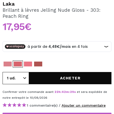
JE VEUX M'INSCRIRE
Laka
Brillant à lèvres Jelling Nude Gloss - 303:
En créant un compte sur Maquibeauty.fr vous pourrez
Peach Ring
effectuer vos achats rapidement, vérifier l'état de vos
commandes et consulter vos opérations précédentes.
17,95€
CRÉER UN COMPTE
ACHETER
Confirmer votre commande avant
22
h
:
42
m
:
29
s
et sera expédiée de
notre entrepôt
le 10/08/2026
1 commentaire(s) /
Ajouter un commentaire