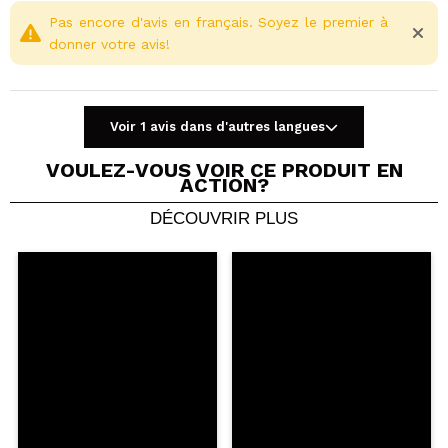
Pas encore d'avis en français. Soyez le premier à
donner votre avis!
Voir 1 avis dans d'autres langues
VOULEZ-VOUS VOIR CE PRODUIT EN
ACTION?
DÉCOUVRIR PLUS
Partager une vidéo ou une photo
Votre vidéo pourrait être la première. Imaginez...
Recommandez-vous cet achat?
Oui
Non
5/5
ENVOYER