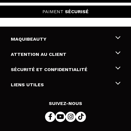
PAIMENT
SÉCURISÉ
MAQUIBEAUTY
Qui sommes nous
ATTENTION AU CLIENT
Emploi
Livraison & retour
SÉCURITÉ ET CONFIDENTIALITÉ
Cartes-cadeaux
Rétractation / Retours
Conditions et confidentialité
LIENS UTILES
Modes de paiement
Politique de confidentialité
Contact
Politique de cookies
SUIVEZ-NOUS
Résolution de litige en ligne (ODR)