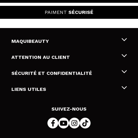
PAIMENT
SÉCURISÉ
MAQUIBEAUTY
Qui sommes nous
ATTENTION AU CLIENT
Emploi
Livraison & retour
SÉCURITÉ ET CONFIDENTIALITÉ
Cartes-cadeaux
Rétractation / Retours
Conditions et confidentialité
LIENS UTILES
Modes de paiement
Politique de confidentialité
Contact
Politique de cookies
SUIVEZ-NOUS
Résolution de litige en ligne (ODR)