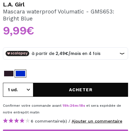
JE VEUX M'INSCRIRE
L.A. Girl
Mascara waterproof Volumatic - GMS653:
En créant un compte sur Maquibeauty.fr vous pourrez
Bright Blue
effectuer vos achats rapidement, vérifier l'état de vos
commandes et consulter vos opérations précédentes.
9,99€
CRÉER UN COMPTE
ACHETER
Confirmer votre commande avant
19
h
:
26
m
:
18
s
et sera expédiée de
notre entrepôt
matin
6 commentaire(s) /
Ajouter un commentaire