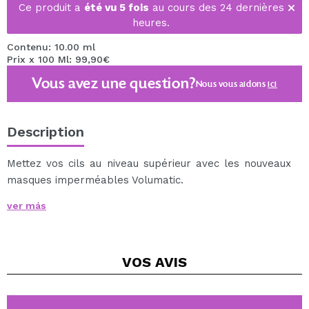
Ce produit a
été vu 5 fois
au cours des 24 dernières
heures.
Contenu: 10.00 ml
Prix x 100 Ml: 99,90€
Vous avez une question?
Nous vous aidons
ici
Description
Mettez vos cils au niveau supérieur avec les nouveaux
masques imperméables Volumatic.
Ils allongent, remplissent et fournissent du volume
ver más
instantanément pour créer des infarctus des cils pour
le moment.
La forme de votre pinceau est conçue pour que
VOS
AVIS
l'application soit facile et confortable tout en
façonnant et en séparant vos cils sans laisser de
gâteaux.