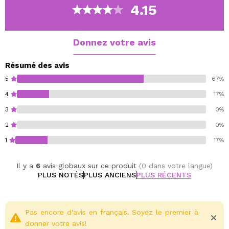
4.15
Donnez votre avis
Résumé des avis
5
67%
4
17%
3
0%
2
0%
1
17%
Il y a
6
avis globaux sur ce produit
(0 dans votre langue)
PLUS NOTÉS
PLUS ANCIENS
PLUS RÉCENTS
Pas encore d'avis en français. Soyez le premier à
donner votre avis!