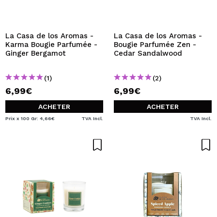
JE VEUX M'INSCRIRE
En créant un compte sur Maquibeauty.fr vous pourrez
effectuer vos achats rapidement, vérifier l'état de vos
La Casa de los Aromas -
La Casa de los Aromas -
commandes et consulter vos opérations précédentes.
Karma Bougie Parfumée -
Bougie Parfumée Zen -
Ginger Bergamot
Cedar Sandalwood
CRÉER UN COMPTE
(1)
(2)
6,99€
6,99€
ACHETER
ACHETER
Prix x 100 Gr: 4,66€
TVA Incl.
TVA Incl.