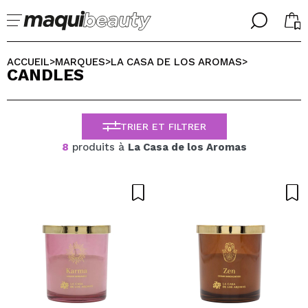
╳
╳
CHOISISSEZ VOTRE LANGUE
ACCUEIL
MARQUES
LA CASA DE LOS AROMAS
>
>
>
CANDLES
J'suis déjà #maquilover, j'ai un compte
ACCUEILLIR!
FRANCES
ESPAÑOL
TRIER ET FILTRER
ENGLISH
ALEMAN
8
produits à
La Casa de los Aromas
ITALIANO
PORTUGUESE
Mot de passe oublié?
je n'ai pas de compte ici