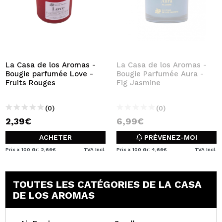
La Casa de los Aromas -
La Casa de los Aromas -
Bougie parfumée Love -
Bougie Parfumée Aura -
Fruits Rouges
Fig Jasmine
(0)
(0)
2,39€
6,99€
ACHETER
PRÉVENEZ-MOI
Prix x 100 Gr: 2,66€
TVA Incl.
Prix x 100 Gr: 4,66€
TVA Incl.
TOUTES LES CATÉGORIES DE LA CASA
DE LOS AROMAS