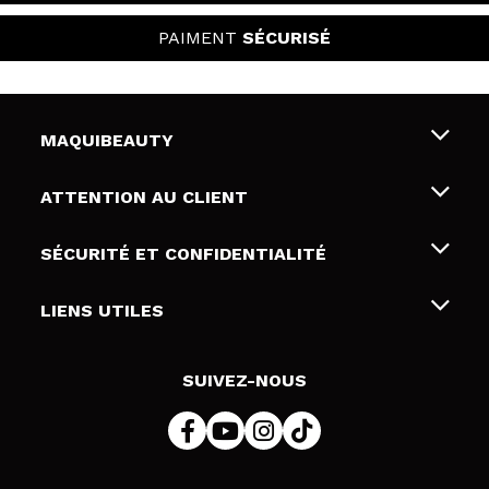
PAIMENT
SÉCURISÉ
MAQUIBEAUTY
Qui sommes nous
ATTENTION AU CLIENT
Emploi
Livraison & retour
SÉCURITÉ ET CONFIDENTIALITÉ
Cartes-cadeaux
Rétractation / Retours
Conditions et confidentialité
LIENS UTILES
Modes de paiement
Politique de confidentialité
Contact
Politique de cookies
SUIVEZ-NOUS
Résolution de litige en ligne (ODR)