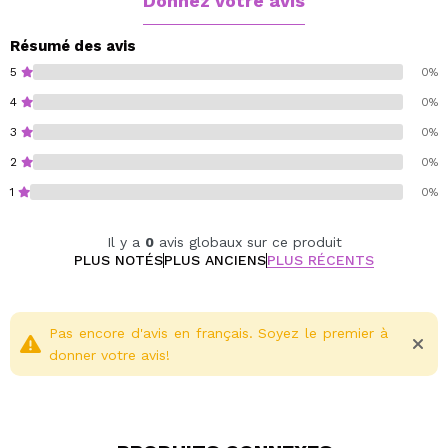
Donnez votre avis
Principaux avantages
Cela facilite le démêlage et le coiffage.
Résumé des avis
Répare et protège les cheveux abîmés
5
0%
Renforce la structure capillaire
4
0%
Elle rend les cheveux plus forts, plus doux et plus
3
0%
faciles à coiffer.
Cela améliore la résistance aux dommages futurs
2
0%
1
0%
Sans cruauté.
Sans sel.
Il y a
0
avis globaux sur ce produit
Sans sulfate.
PLUS NOTÉS
PLUS ANCIENS
PLUS RÉCENTS
Sans gluten.
Pas encore d'avis en français. Soyez le premier à
donner votre avis!