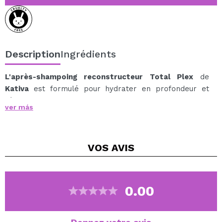
Description
Ingrédients
L'après-shampoing reconstructeur Total Plex
de
Kativa
est formulé pour hydrater en profondeur et
réparer les liaisons capillaires, redonnant force et
ver más
douceur aux cheveux abîmés.
Il aide à démêler, lisser et sceller les cuticules, tout en
favorisant la restauration des liaisons de kératine,
VOS
AVIS
essentielles pour des cheveux sains, forts et soyeux.
Son complexe innovant Nano Bond associe des
ingrédients nanoencapsulés hautement efficaces qui
identifient les liaisons rompues, comblent les zones
0.00
endommagées et reconstruisent instantanément la
fibre capillaire, améliorant visiblement l'apparence des
cheveux dès la première utilisation.