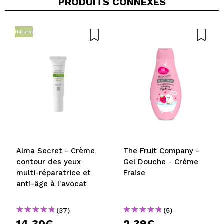
PRODUITS CONNEXES
Naturel
Partager une vidéo ou une photo
Votre vidéo pourrait être la première. Imaginez...
Recommandez-vous cet achat?
Oui
Non
5/5
ENVOYER
Alma Secret - Crème
The Fruit Company -
contour des yeux
Gel Douche - Crème
multi-réparatrice et
Fraise
anti-âge à l'avocat
(37)
(5)
14,30€
2,39€