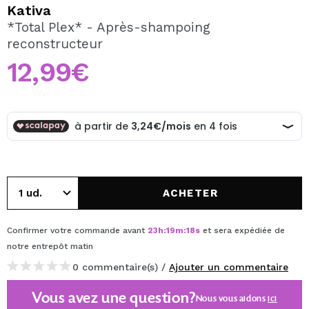
JE VEUX M'INSCRIRE
Kativa
*Total Plex* - Après-shampoing
En créant un compte sur Maquibeauty.fr vous pourrez
reconstructeur
effectuer vos achats rapidement, vérifier l'état de vos
commandes et consulter vos opérations précédentes.
12,99€
CRÉER UN COMPTE
ACHETER
Confirmer votre commande avant
23
h
:
19
m
:
17
s
et sera expédiée de
notre entrepôt
matin
0 commentaire(s) /
Ajouter un commentaire
Vous avez une question?
Nous vous aidons
ici