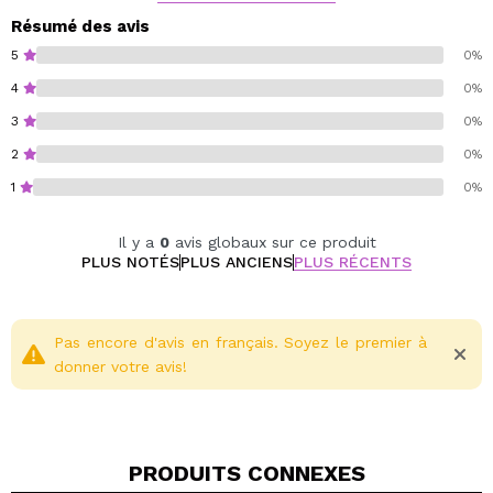
agissent en synergie pour renforcer, nourrir et
Résumé des avis
revitaliser chaque cheveu.
5
0%
Particulièrement recommandé pour les cheveux
4
0%
nécessitant une réparation intensive, ce soin laisse les
3
0%
cheveux plus faciles à coiffer, plus doux et visiblement
plus forts, avec une apparence renouvelée et
2
0%
éclatante.
1
0%
Cruelty free.
Il y a
0
avis globaux sur ce produit
Vegan.
PLUS NOTÉS
PLUS ANCIENS
PLUS RÉCENTS
Salt free.
Sulfate free.
Gluten free.
Pas encore d'avis en français. Soyez le premier à
donner votre avis!
PRODUITS CONNEXES