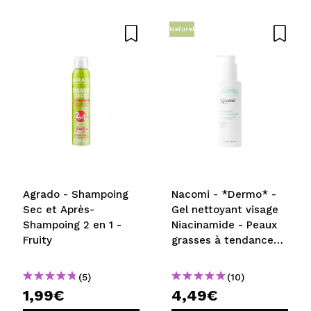
Naturel
Partager une vidéo ou une photo
Votre vidéo pourrait être la première. Imaginez...
Recommandez-vous cet achat?
Oui
Non
5/5
ENVOYER
Agrado - Shampoing
Nacomi - *Dermo* -
Sec et Après-
Gel nettoyant visage
Shampoing 2 en 1 -
Niacinamide - Peaux
Fruity
grasses à tendance
acnéique
(5)
(10)
1,99€
4,49€