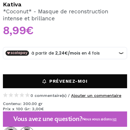
JE VEUX M'INSCRIRE
Kativa
*Coconut* - Masque de reconstruction
En créant un compte sur Maquibeauty.fr vous pourrez
intense et brillance
effectuer vos achats rapidement, vérifier l'état de vos
commandes et consulter vos opérations précédentes.
8,99€
CRÉER UN COMPTE
PRÉVENEZ-MOI
0 commentaire(s) /
Ajouter un commentaire
Contenu: 300.00 gr
Prix x 100 Gr: 3,00€
Vous avez une question?
Nous vous aidons
ici