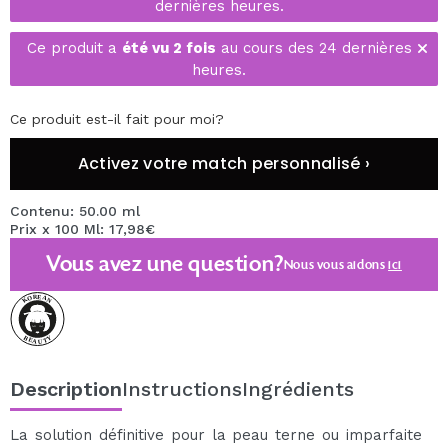
dernières heures.
Ce produit a
été vu 2 fois
au cours des 24 dernières
heures.
Ce produit est-il fait pour moi?
Activez votre match personnalisé ›
Contenu: 50.00 ml
Prix x 100 Ml: 17,98€
Vous avez une question?
Nous vous aidons
ici
Description
Instructions
Ingrédients
La solution définitive pour la peau terne ou imparfaite