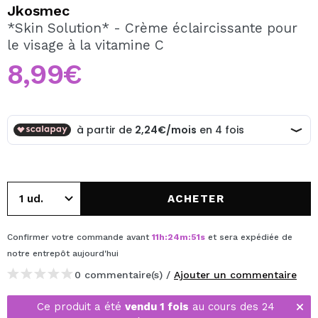
JE VEUX M'INSCRIRE
Jkosmec
*Skin Solution* - Crème éclaircissante pour
En créant un compte sur Maquibeauty.fr vous pourrez
le visage à la vitamine C
effectuer vos achats rapidement, vérifier l'état de vos
commandes et consulter vos opérations précédentes.
8,99€
CRÉER UN COMPTE
ACHETER
Confirmer votre commande avant
11
h
:
24
m
:
51
s
et sera expédiée de
notre entrepôt
aujourd'hui
0 commentaire(s) /
Ajouter un commentaire
Ce produit a été
vendu 1 fois
au cours des 24