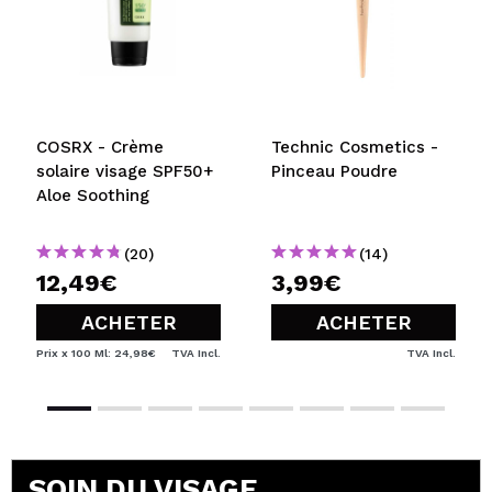
Recommandez-vous cet achat?
Oui
Non
5/5
ENVOYER
COSRX - Crème
Technic Cosmetics -
solaire visage SPF50+
Pinceau Poudre
Aloe Soothing
(20)
(14)
12,49€
3,99€
ACHETER
ACHETER
Prix x 100 Ml: 24,98€
TVA Incl.
TVA Incl.
SOIN DU VISAGE