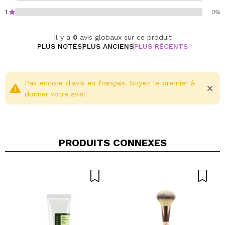
Texture légère et à absorption rapide, sans
1
0%
sensation collante.
Hydratation profonde pour une peau plus douce et
Il y a
0
avis globaux sur ce produit
plus saine.
PLUS NOTÉS
PLUS ANCIENS
PLUS RÉCENTS
Convient aux femmes enceintes.
Pas encore d'avis en français. Soyez le premier à
donner votre avis!
PRODUITS CONNEXES
Partager une vidéo ou une photo
Votre vidéo pourrait être la première. Imaginez...