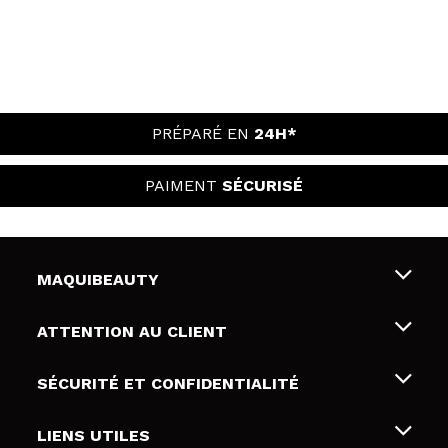
PRÉPARÉ EN
24H*
PAIMENT
SÉCURISÉ
MAQUIBEAUTY
Qui sommes nous
ATTENTION AU CLIENT
Emploi
Livraison & retour
SÉCURITÉ ET CONFIDENTIALITÉ
Cartes-cadeaux
Rétractation / Retours
Conditions et confidentialité
LIENS UTILES
Modes de paiement