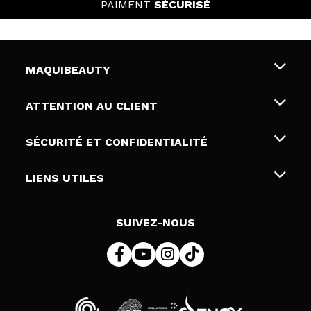
PAIMENT
SÉCURISÉ
MAQUIBEAUTY
Qui sommes nous
ATTENTION AU CLIENT
Emploi
Livraison & retour
SÉCURITÉ ET CONFIDENTIALITÉ
Cartes-cadeaux
Rétractation / Retours
Conditions et confidentialité
LIENS UTILES
Modes de paiement
Politique de confidentialité
Contact
Politique de cookies
SUIVEZ-NOUS
Résolution de litige en ligne (ODR)