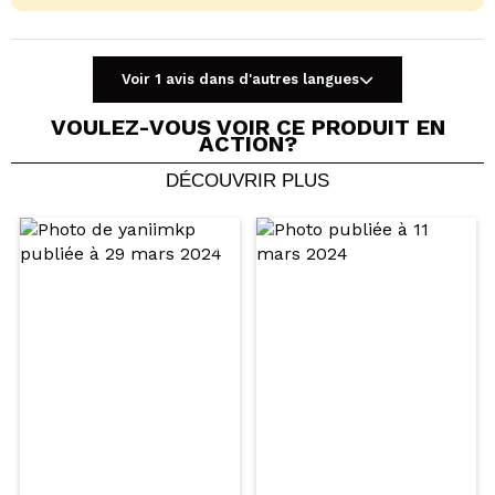
Voir 1 avis dans d'autres langues
VOULEZ-VOUS VOIR CE PRODUIT EN
ACTION?
DÉCOUVRIR PLUS
Partager une vidéo ou une photo
Votre vidéo pourrait être la première. Imaginez...
Recommandez-vous cet achat?
Oui
Non
5/5
ENVOYER