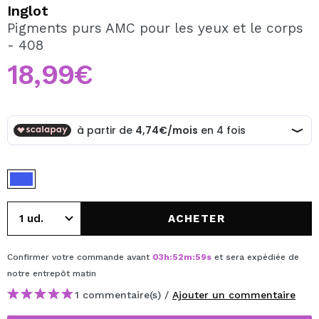
JE VEUX M'INSCRIRE
Inglot
Pigments purs AMC pour les yeux et le corps
En créant un compte sur Maquibeauty.fr vous pourrez
- 408
effectuer vos achats rapidement, vérifier l'état de vos
commandes et consulter vos opérations précédentes.
18,99€
CRÉER UN COMPTE
ACHETER
Confirmer votre commande avant
03
h
:
52
m
:
59
s
et sera expédiée de
notre entrepôt
matin
1 commentaire(s) /
Ajouter un commentaire