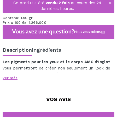
Ce produit a été
vendu 2 fois
au cours des 24
dernières heures.
Contenu: 1.50 gr
Prix x 100 Gr: 1.266,00€
Vous avez une question?
Nous vous aidons
ici
Description
Ingrédients
Les pigments pour les yeux et le corps AMC d'Inglot
vous permettront de créer non seulement un look de
fête audacieux, mais sont également parfaits comme
ver más
accent pour le maquillage de tous les jours.
Intensément pigmentés, ils se fondent bien et se
marient parfaitement avec d'autres produits.
VOS
AVIS
Pour augmenter l'intensité de la couleur et pour le
meilleur effet, appliquez-les sur une base de fard à
paupières.