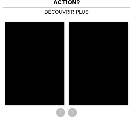
ACTION?
DÉCOUVRIR PLUS
Partager une vidéo ou une photo
Votre vidéo pourrait être la première. Imaginez...
Recommandez-vous cet achat?
Oui
Non
5/5
ENVOYER