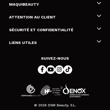
MAQUIBEAUTY
Qui sommes nous
ATTENTION AU CLIENT
Emploi
Livraison & retour
SÉCURITÉ ET CONFIDENTIALITÉ
Cartes-cadeaux
Rétractation / Retours
Conditions et confidentialité
LIENS UTILES
Modes de paiement
Politique de confidentialité
Contact
Politique de cookies
SUIVEZ-NOUS
Résolution de litige en ligne (ODR)
© 2026 DSM Beauty, S.L.