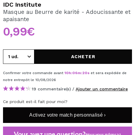
JE VEUX M'INSCRIRE
IDC Institute
Masque au Beurre de karité - Adoucissante et
En créant un compte sur Maquibeauty.fr vous pourrez
apaisante
effectuer vos achats rapidement, vérifier l'état de vos
commandes et consulter vos opérations précédentes.
0,99€
CRÉER UN COMPTE
ACHETER
Confirmer votre commande avant
10
h
:
06
m
:
20
s
et sera expédiée de
notre entrepôt
le 10/08/2026
19 commentaire(s) /
Ajouter un commentaire
Ce produit est-il fait pour moi?
Activez votre match personnalisé ›
Vous avez une question?
Nous vous aidons
ici