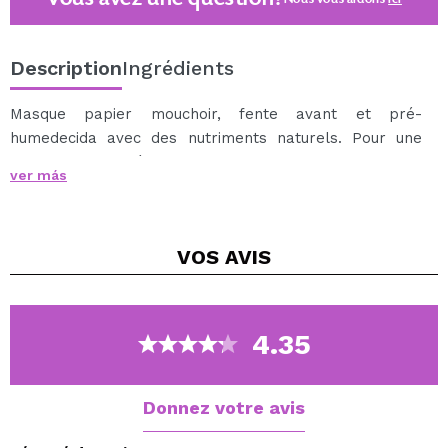
Description
Ingrédients
Masque papier mouchoir, fente avant et pré-
humedecida avec des nutriments naturels. Pour une
peau plus hydratée et lumineuse.
ver más
Comment utiliser : après nettoyage et rincer votre
visage, appliquez le masque sur le visage et laisser
pendant 15-20 minutes. Retirer et laisser pour
VOS
AVIS
absorber l’essence restante. Gousses de produit, mis
au rebut une fois utilisées.
4.35
Donnez votre avis