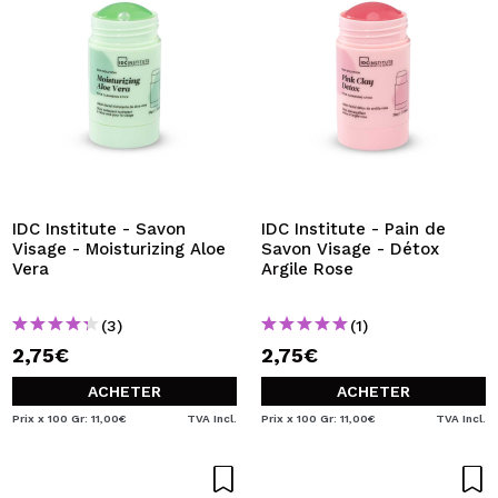
IDC Institute - Savon
IDC Institute - Pain de
Visage - Moisturizing Aloe
Savon Visage - Détox
Vera
Argile Rose
(3)
(1)
2,75€
2,75€
ACHETER
ACHETER
Prix x 100 Gr: 11,00€
TVA Incl.
Prix x 100 Gr: 11,00€
TVA Incl.