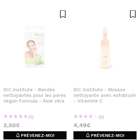
IDC Institute - Bandes
IDC Institute - Mousse
nettoyantes pour les pores
nettoyante avec exfobrush
Vegan Formula - Aloe vera
- Vitamine C
(1)
(2)
2,50€
4,49€
PRÉVENEZ-MOI
PRÉVENEZ-MOI