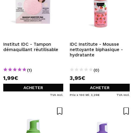
Institut IDC - Tampon
IDC Institute - Mousse
démaquillant réutilisable
nettoyante biphasique -
hydratante
(1)
(0)
1,99€
3,95€
ACHETER
ACHETER
TVA Incl.
Prix x 100 Ml: 3,29€
TVA Incl.