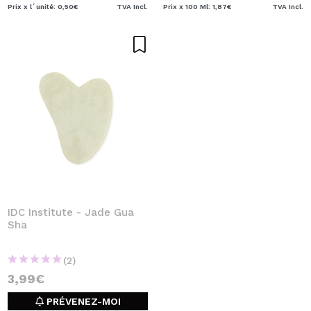
Prix x l´unité: 0,50€
TVA Incl.
Prix x 100 Ml: 1,87€
TVA Incl.
IDC Institute - Jade Gua
Sha
(2)
3,99€
PRÉVENEZ-MOI