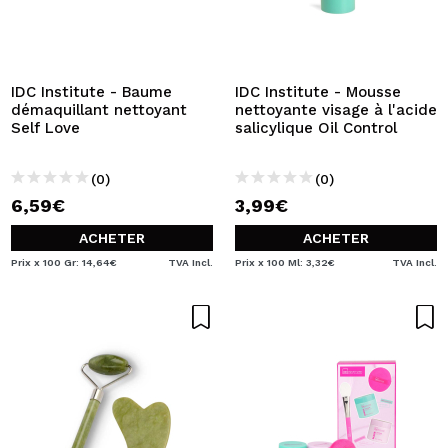
JE VEUX M'INSCRIRE
En créant un compte sur Maquibeauty.fr vous pourrez
effectuer vos achats rapidement, vérifier l'état de vos
commandes et consulter vos opérations précédentes.
IDC Institute - Baume
IDC Institute - Mousse
démaquillant nettoyant
nettoyante visage à l'acide
Self Love
salicylique Oil Control
CRÉER UN COMPTE
(0)
(0)
6,59€
3,99€
ACHETER
ACHETER
Prix x 100 Gr: 14,64€
TVA Incl.
Prix x 100 Ml: 3,32€
TVA Incl.