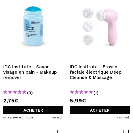
IDC Institute - Savon
IDC Institute - Brosse
visage en pain - Makeup
faciale électrique Deep
remover
Cleanse & Massage
(3)
(1)
2,75€
5,99€
ACHETER
ACHETER
Prix x 100 Gr: 11,00€
TVA Incl.
TVA Incl.