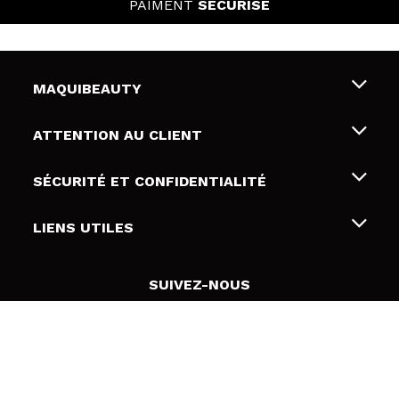
PAIMENT
SÉCURISÉ
MAQUIBEAUTY
Qui sommes nous
ATTENTION AU CLIENT
Emploi
Livraison & retour
SÉCURITÉ ET CONFIDENTIALITÉ
Cartes-cadeaux
Rétractation / Retours
Conditions et confidentialité
LIENS UTILES
Modes de paiement
Politique de confidentialité
Contact
Politique de cookies
SUIVEZ-NOUS
Résolution de litige en ligne (ODR)