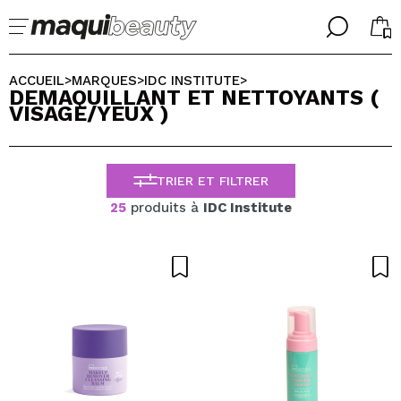
╳
╳
CHOISISSEZ VOTRE LANGUE
ACCUEIL
MARQUES
IDC INSTITUTE
>
>
>
DEMAQUILLANT ET NETTOYANTS (
J'suis déjà #maquilover, j'ai un compte
VISAGE/YEUX )
ACCUEILLIR!
FRANCES
ESPAÑOL
ENGLISH
TRIER ET FILTRER
ALEMAN
ITALIANO
25
produits à
IDC Institute
PORTUGUESE
Mot de passe oublié?
je n'ai pas de compte ici