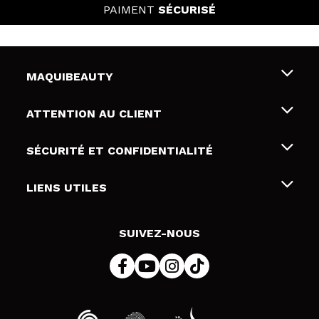
PAIMENT
SÉCURISÉ
MAQUIBEAUTY
Qui sommes nous
ATTENTION AU CLIENT
Emploi
Livraison & retour
SÉCURITÉ ET CONFIDENTIALITÉ
Cartes-cadeaux
Rétractation / Retours
Conditions et confidentialité
LIENS UTILES
Modes de paiement
Politique de confidentialité
Contact
Politique de cookies
SUIVEZ-NOUS
Résolution de litige en ligne (ODR)