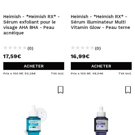
JE VEUX M'INSCRIRE
En créant un compte sur Maquibeauty.fr vous pourrez
Heimish - *Heimish RX* -
Heimish - *Heimish RX* -
effectuer vos achats rapidement, vérifier l'état de vos
Sérum exfoliant pour le
Sérum illuminateur Multi
commandes et consulter vos opérations précédentes.
visage AHA BHA - Peau
Vitamin Glow - Peau terne
acnéique
CRÉER UN COMPTE
(0)
(0)
17,59€
16,99€
ACHETER
ACHETER
Prix x 100 Ml: 50,26€
TVA Incl.
Prix x 100 Ml: 48,54€
TVA Incl.