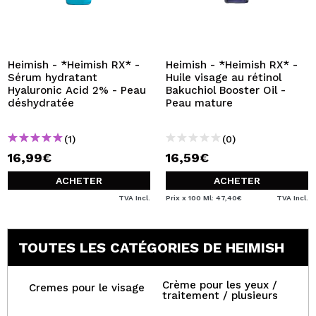
Heimish - *Heimish RX* -
Heimish - *Heimish RX* -
Sérum hydratant
Huile visage au rétinol
Hyaluronic Acid 2% - Peau
Bakuchiol Booster Oil -
déshydratée
Peau mature
(1)
(0)
16,99€
16,59€
ACHETER
ACHETER
TVA Incl.
Prix x 100 Ml: 47,40€
TVA Incl.
TOUTES LES CATÉGORIES DE HEIMISH
Crème pour les yeux /
Cremes pour le visage
traitement / plusieurs