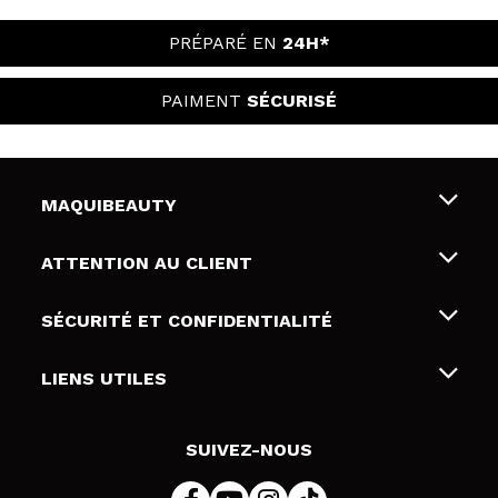
PRÉPARÉ EN
24H*
PAIMENT
SÉCURISÉ
MAQUIBEAUTY
Qui sommes nous
ATTENTION AU CLIENT
Emploi
Livraison & retour
SÉCURITÉ ET CONFIDENTIALITÉ
Cartes-cadeaux
Rétractation / Retours
Conditions et confidentialité
LIENS UTILES
Modes de paiement
Politique de confidentialité
Contact
Politique de cookies
SUIVEZ-NOUS
Résolution de litige en ligne (ODR)