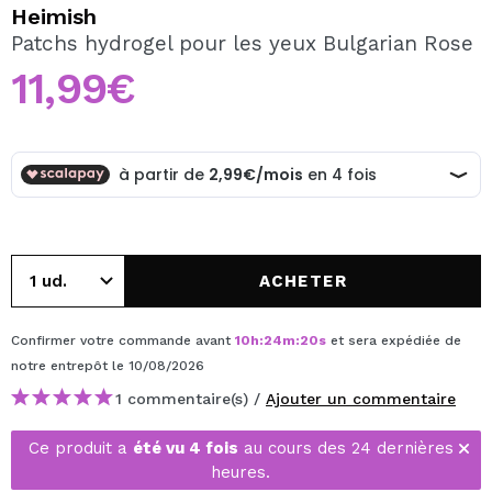
JE VEUX M'INSCRIRE
Heimish
Patchs hydrogel pour les yeux Bulgarian Rose
En créant un compte sur Maquibeauty.fr vous pourrez
effectuer vos achats rapidement, vérifier l'état de vos
11,99€
commandes et consulter vos opérations précédentes.
CRÉER UN COMPTE
ACHETER
Confirmer votre commande avant
10
h
:
24
m
:
20
s
et sera expédiée de
notre entrepôt
le 10/08/2026
1 commentaire(s) /
Ajouter un commentaire
Ce produit a
été vu 4 fois
au cours des 24 dernières
heures.