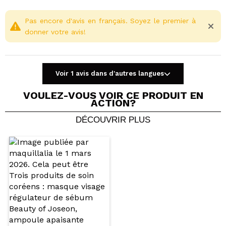
Profitez d'un traitement intensif avec les patchs
hydrogel Heimish et réveillez-vous avec un teint plus
Pas encore d'avis en français. Soyez le premier à
lumineux, plus hydraté et reposé.
donner votre avis!
Vegan.
Voir 1 avis dans d'autres langues
Cruelty free.
VOULEZ-VOUS VOIR CE PRODUIT EN
ACTION?
DÉCOUVRIR PLUS
Partager une vidéo ou une photo
Votre vidéo pourrait être la première. Imaginez...
Recommandez-vous cet achat?
Oui
Non
5/5
ENVOYER