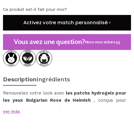
Ce produit est-il fait pour moi?
Activez votre match personnalisé ›
Vous avez une question?
Nous vous aidons
ici
Description
Ingrédients
Renouvelez votre look avec
les patchs hydrogels pour
les yeux Bulgarian Rose de Heimish
, conçus pour
hydrater, revitaliser et réduire visiblement les cernes
ver más
et les ridules.
Grâce à leur formule riche en eau de rose bulgare, ces
patchs apportent antioxydants et hydratation en