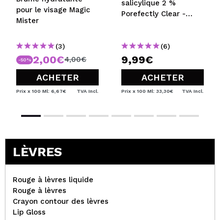
salicylique 2 %
pour le visage Magic
Porefectly Clear -
Mister
Peaux mixtes et
grasses
(3)
(6)
2,00€
9,99€
4,00€
-50%
ACHETER
ACHETER
Prix x 100 Ml: 6,67€
TVA Incl.
Prix x 100 Ml: 33,30€
TVA Incl.
LÈVRES
Rouge à lèvres liquide
Rouge à lèvres
Crayon contour des lèvres
Lip Gloss