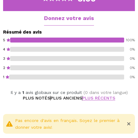
gelée de fruits assorti le plus mignon.
Cruelty free.
Donnez votre avis
Vegan.
Résumé des avis
5
100%
4
0%
3
0%
2
0%
1
0%
Il y a
1
avis globaux sur ce produit
(0 dans votre langue)
PLUS NOTÉS
PLUS ANCIENS
PLUS RÉCENTS
Pas encore d'avis en français. Soyez le premier à
donner votre avis!