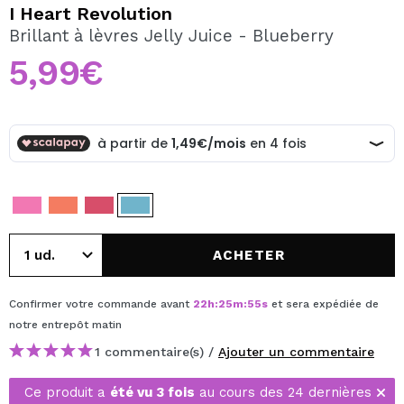
JE VEUX M'INSCRIRE
I Heart Revolution
Brillant à lèvres Jelly Juice - Blueberry
En créant un compte sur Maquibeauty.fr vous pourrez
effectuer vos achats rapidement, vérifier l'état de vos
5,99€
commandes et consulter vos opérations précédentes.
CRÉER UN COMPTE
ACHETER
Confirmer votre commande avant
22
h
:
25
m
:
55
s
et sera expédiée de
notre entrepôt
matin
1 commentaire(s) /
Ajouter un commentaire
Ce produit a
été vu 3 fois
au cours des 24 dernières