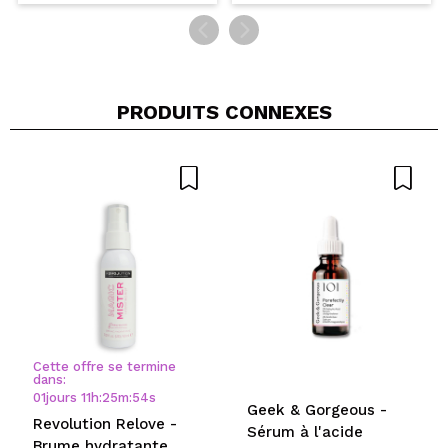
PRODUITS CONNEXES
Cette offre se termine
dans:
01
jours
11
h
:
25
m
:
54
s
Geek & Gorgeous -
Revolution Relove -
Sérum à l'acide
Brume hydratante