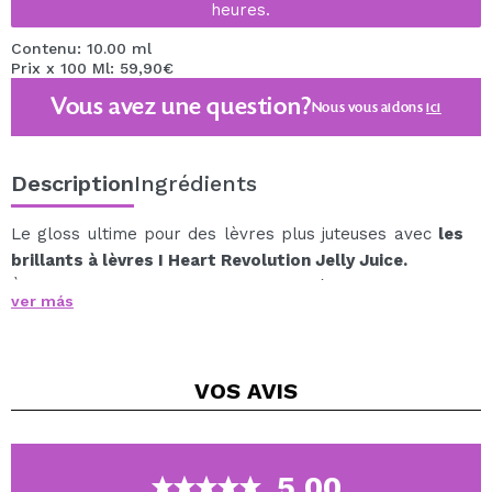
heures.
Contenu: 10.00 ml
Prix x 100 Ml: 59,90€
Vous avez une question?
Nous vous aidons
ici
Description
Ingrédients
Le gloss ultime pour des lèvres plus juteuses avec
les
brillants à lèvres I Heart Revolution Jelly Juice.
À profiter! Ces formules pour les lèvres Jelly Juice
ver más
ajoutent une touche de couleur à votre collection de
gloss.
Disponible dans différents parfums fruités.
VOS
AVIS
Chaque gloss à base d'eau contient de l'acide
hyaluronique et de la vitamine E pour adoucir, hydrater
et faire briller vos lèvres.
Et le meilleur ? Ils sont tous livrés avec le pendentif en
5.00