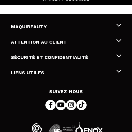
MAQUIBEAUTY
Qui sommes nous
ATTENTION AU CLIENT
Emploi
Livraison & retour
SÉCURITÉ ET CONFIDENTIALITÉ
Cartes-cadeaux
Rétractation / Retours
Conditions et confidentialité
LIENS UTILES
Modes de paiement
Politique de confidentialité
Contact
Politique de cookies
SUIVEZ-NOUS
Résolution de litige en ligne (ODR)