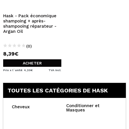
JE VEUX M'INSCRIRE
En créant un compte sur Maquibeauty.fr vous pourrez
Hask - Pack économique
effectuer vos achats rapidement, vérifier l'état de vos
shampoing + après-
commandes et consulter vos opérations précédentes.
shampooing réparateur -
Argan Oil
CRÉER UN COMPTE
(0)
8,39€
ACHETER
Prix x l´unité: 4,20€
TVA Incl.
TOUTES LES CATÉGORIES DE HASK
Conditionner et
Cheveux
Masques