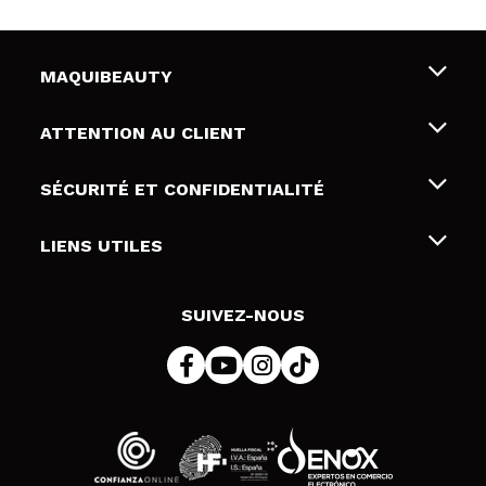
MAQUIBEAUTY
Qui sommes nous
ATTENTION AU CLIENT
Emploi
Livraison & retour
SÉCURITÉ ET CONFIDENTIALITÉ
Cartes-cadeaux
Rétractation / Retours
Conditions et confidentialité
LIENS UTILES
Modes de paiement
Politique de confidentialité
Contact
Politique de cookies
SUIVEZ-NOUS
Résolution de litige en ligne (ODR)