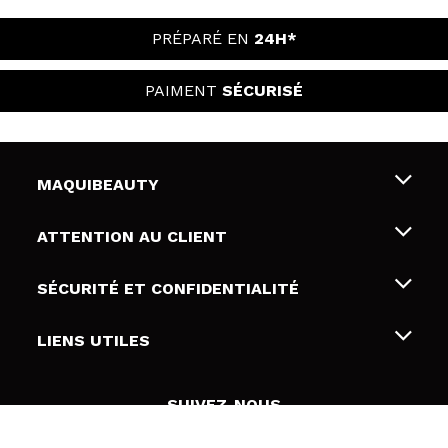
PRÉPARÉ EN
24H*
PAIMENT
SÉCURISÉ
MAQUIBEAUTY
Qui sommes nous
ATTENTION AU CLIENT
Emploi
Livraison & retour
SÉCURITÉ ET CONFIDENTIALITÉ
Cartes-cadeaux
Rétractation / Retours
Conditions et confidentialité
LIENS UTILES
Modes de paiement
Politique de confidentialité
Contact
Politique de cookies
SUIVEZ-NOUS
Résolution de litige en ligne (ODR)