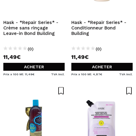
JE VEUX M'INSCRIRE
En créant un compte sur Maquibeauty.fr vous pourrez
effectuer vos achats rapidement, vérifier l'état de vos
Hask - *Repair Series* -
Hask - *Repair Series* -
commandes et consulter vos opérations précédentes.
Crème sans rinçage
Conditionneur Bond
Leave-in Bond Building
Building
CRÉER UN COMPTE
(0)
(0)
11,49€
11,49€
ACHETER
ACHETER
Prix x 100 Ml: 11,49€
TVA Incl.
Prix x 100 Ml: 4,87€
TVA Incl.