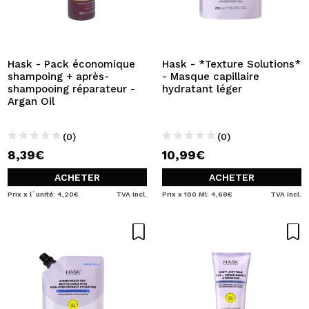
Hask - Pack économique
Hask - *Texture Solutions*
shampoing + après-
- Masque capillaire
shampooing réparateur -
hydratant léger
Argan Oil
(0)
(0)
8,39€
10,99€
ACHETER
ACHETER
Prix x l´unité: 4,20€
TVA Incl.
Prix x 100 Ml: 4,68€
TVA Incl.