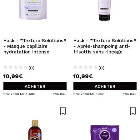
Hask - *Texture Solutions*
Hask - *Texture Solutions*
- Masque capillaire
- Après-shampoing anti-
hydratation intense
frisottis sans rinçage
(0)
(0)
10,99€
10,99€
ACHETER
ACHETER
Prix x 100 Ml: 4,68€
TVA Incl.
Prix x 100 Ml: 5,55€
TVA Incl.