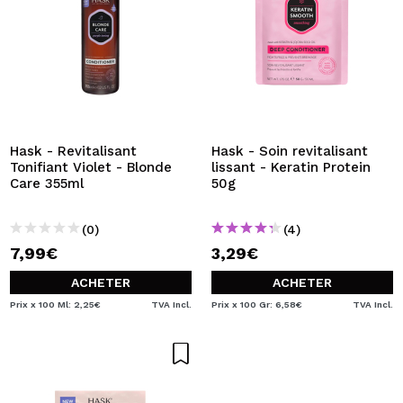
Hask - Revitalisant
Hask - Soin revitalisant
Tonifiant Violet - Blonde
lissant - Keratin Protein
Care 355ml
50g
(0)
(4)
7,99€
3,29€
ACHETER
ACHETER
Prix x 100 Ml: 2,25€
TVA Incl.
Prix x 100 Gr: 6,58€
TVA Incl.