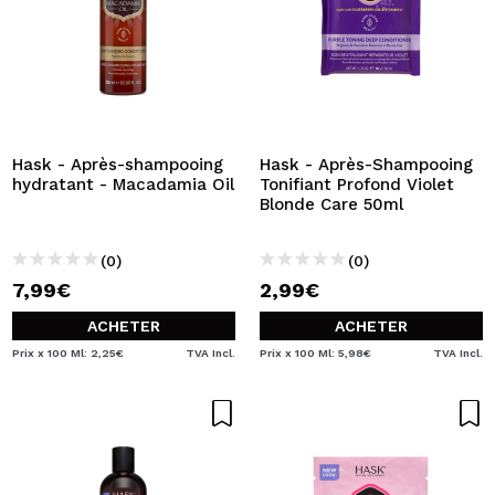
Hask - Après-shampooing
Hask - Après-Shampooing
hydratant - Macadamia Oil
Tonifiant Profond Violet
Blonde Care 50ml
(0)
(0)
7,99€
2,99€
ACHETER
ACHETER
Prix x 100 Ml: 2,25€
TVA Incl.
Prix x 100 Ml: 5,98€
TVA Incl.