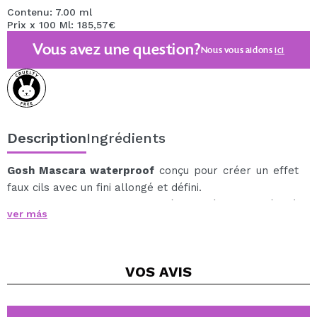
Contenu: 7.00 ml
Prix x 100 Ml: 185,57€
Vous avez une question?
Nous vous aidons
ici
Description
Ingrédients
Gosh Mascara waterproof
conçu pour créer un effet
faux cils avec un fini allongé et défini.
Sa formule, enrichie en polymères spéciaux, adhère à
ver más
chaque cil, permettant de créer longueur et volume en
quelques coups de pinceau seulement.
Il offre un résultat longue durée, sans bavure ni
VOS
AVIS
transfert, pour des cils impeccables toute la journée,
même par temps humide.
Malgré sa résistance, elle s'enlève facilement, offrant