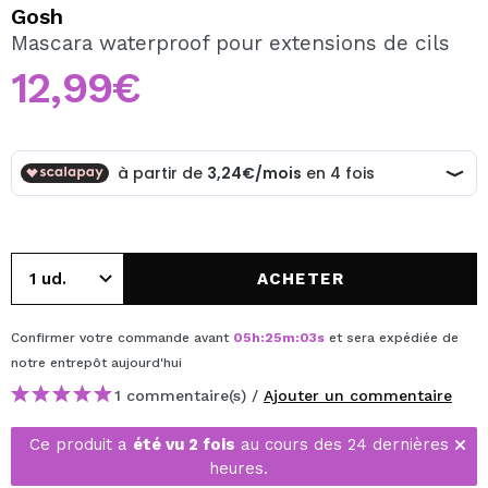
JE VEUX M'INSCRIRE
Gosh
Mascara waterproof pour extensions de cils
En créant un compte sur Maquibeauty.fr vous pourrez
effectuer vos achats rapidement, vérifier l'état de vos
12,99€
commandes et consulter vos opérations précédentes.
CRÉER UN COMPTE
ACHETER
Confirmer votre commande avant
05
h
:
25
m
:
03
s
et sera expédiée de
notre entrepôt
aujourd'hui
1 commentaire(s) /
Ajouter un commentaire
Ce produit a
été vu 2 fois
au cours des 24 dernières
heures.