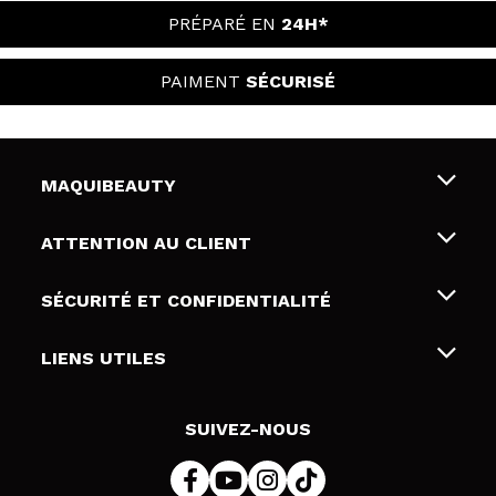
PRÉPARÉ EN
24H*
PAIMENT
SÉCURISÉ
MAQUIBEAUTY
Qui sommes nous
ATTENTION AU CLIENT
Emploi
Livraison & retour
SÉCURITÉ ET CONFIDENTIALITÉ
Cartes-cadeaux
Rétractation / Retours
Conditions et confidentialité
LIENS UTILES
Modes de paiement
Politique de confidentialité
Contact
Politique de cookies
SUIVEZ-NOUS
Résolution de litige en ligne (ODR)