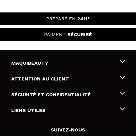
PRÉPARÉ EN
24H*
PAIMENT
SÉCURISÉ
MAQUIBEAUTY
Qui sommes nous
ATTENTION AU CLIENT
Emploi
Livraison & retour
SÉCURITÉ ET CONFIDENTIALITÉ
Cartes-cadeaux
Rétractation / Retours
Conditions et confidentialité
LIENS UTILES
Modes de paiement
Politique de confidentialité
Contact
Politique de cookies
SUIVEZ-NOUS
Résolution de litige en ligne (ODR)