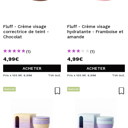
Fluff - Crème visage
Fluff - Crème visage
correctrice de teint -
hydratante - Framboise et
Chocolat
amande
(1)
(1)
4,99€
4,99€
ACHETER
ACHETER
Prix x 100 Ml: 9,98€
TVA Incl.
Prix x 100 Ml: 9,98€
TVA Incl.
Naturel
Naturel