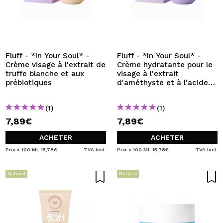
Fluff - *In Your Soul* -
Fluff - *In Your Soul* -
Crème visage à l'extrait de
Crème hydratante pour le
truffe blanche et aux
visage à l'extrait
prébiotiques
d'améthyste et à l'acide
hyaluronique
(1)
(1)
7,89€
7,89€
ACHETER
ACHETER
Prix x 100 Ml: 15,78€
TVA Incl.
Prix x 100 Ml: 15,78€
TVA Incl.
Naturel
Naturel