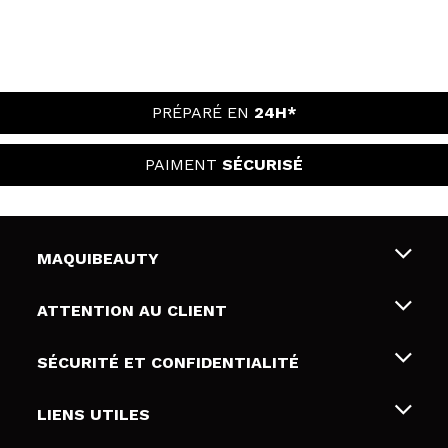
PRÉPARÉ EN
24H*
PAIMENT
SÉCURISÉ
MAQUIBEAUTY
Qui sommes nous
ATTENTION AU CLIENT
Emploi
Livraison & retour
SÉCURITÉ ET CONFIDENTIALITÉ
Cartes-cadeaux
Rétractation / Retours
Conditions et confidentialité
LIENS UTILES
Modes de paiement
Politique de confidentialité
Contact