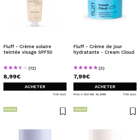
Fluff - Crème solaire
Fluff - Crème de jour
teintée visage SPF50
hydratante - Cream Cloud
(12)
(3)
8,99€
7,99€
ACHETER
ACHETER
TVA Incl.
Prix x 100 Ml: 15,98€
TVA Incl.
Naturel
Naturel