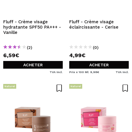
JE VEUX M'INSCRIRE
En créant un compte sur Maquibeauty.fr vous pourrez
effectuer vos achats rapidement, vérifier l'état de vos
Fluff - Crème visage
Fluff - Crème visage
commandes et consulter vos opérations précédentes.
hydratante SPF50 PA+++ -
éclaircissante - Cerise
Vanille
CRÉER UN COMPTE
(2)
(0)
6,59€
4,99€
ACHETER
ACHETER
TVA Incl.
Prix x 100 Ml: 9,98€
TVA Incl.
Naturel
Naturel