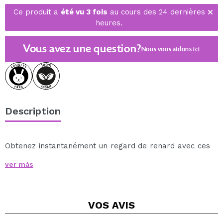
Ce produit a
été vu 3 fois
au cours des 24 dernières
heures.
Vous avez une question?
Nous vous aidons
ici
Description
Obtenez instantanément un regard de renard avec ces
faux cils Eylure
conçus pour allonger et rehausser
ver más
visuellement votre regard.
Sa forme ouverte vers l'extérieur crée une finition
féline et sophistiquée, parfaite pour des looks plus
VOS
AVIS
définis et modernes.
La conception en couches avec des mèches en forme