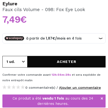
JE VEUX M'INSCRIRE
Eylure
Faux cils Volume - 098: Fox Eye Look
En créant un compte sur Maquibeauty.fr vous pourrez
effectuer vos achats rapidement, vérifier l'état de vos
7,49€
commandes et consulter vos opérations précédentes.
CRÉER UN COMPTE
ACHETER
Confirmer votre commande avant
12
h
:
56
m
:
28
s
et sera expédiée de
notre entrepôt
matin
0 commentaire(s) /
Ajouter un commentaire
Ce produit a été
vendu 1 fois
au cours des 24
dernières heures.