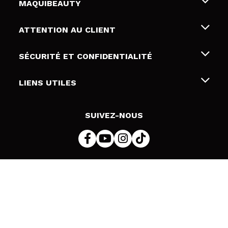
MAQUIBEAUTY
Qui sommes nous
ATTENTION AU CLIENT
Emploi
Livraison & retour
SÉCURITÉ ET CONFIDENTIALITÉ
Cartes-cadeaux
Rétractation / Retours
Conditions et confidentialité
LIENS UTILES
Modes de paiement
Politique de confidentialité
Contact
Politique de cookies
SUIVEZ-NOUS
Résolution de litige en ligne (ODR)
© 2026 DSM Beauty, S.L.