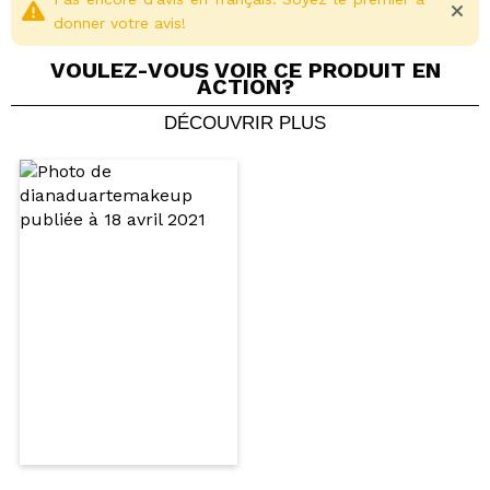
donner votre avis!
VOULEZ-VOUS VOIR CE PRODUIT EN
ACTION?
DÉCOUVRIR PLUS
Partager une vidéo ou une photo
Votre vidéo pourrait être la première. Imaginez...
Recommandez-vous cet achat?
Oui
Non
5/5
ENVOYER