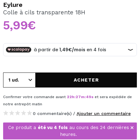
JE VEUX M'INSCRIRE
Eylure
Colle à cils transparente 18H
En créant un compte sur Maquibeauty.fr vous pourrez
effectuer vos achats rapidement, vérifier l'état de vos
5,99€
commandes et consulter vos opérations précédentes.
CRÉER UN COMPTE
ACHETER
Confirmer votre commande avant
22
h
:
27
m
:
49
s
et sera expédiée de
notre entrepôt
matin
0 commentaire(s) /
Ajouter un commentaire
Ce produit a
été vu 4 fois
au cours des 24 dernières
heures.