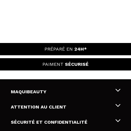
PRÉPARÉ EN
24H*
PAIMENT
SÉCURISÉ
MAQUIBEAUTY
Qui sommes nous
ATTENTION AU CLIENT
Emploi
Livraison & retour
SÉCURITÉ ET CONFIDENTIALITÉ
Cartes-cadeaux
Rétractation / Retours