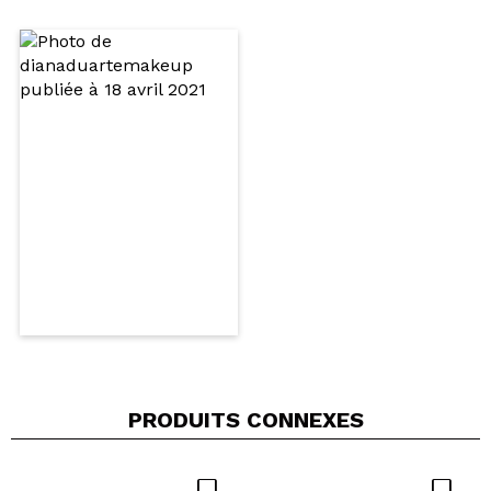
Partager une vidéo ou une photo
Votre vidéo pourrait être la première. Imaginez...
Recommandez-vous cet achat?
Oui
Non
5/5
ENVOYER
PRODUITS CONNEXES