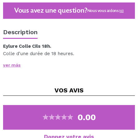
Vous avez une question?
Nous vous aidons
ici
Description
Eylure Colle Cils 18h.
Colle d'une durée de 18 heures.
Contient un pinceau pour appliquer le produit plus
ver más
précisément.
Idéal pour les personnes qui utilisent régulièrement de
la colle.
VOS
AVIS
0.00
Donnez votre avis