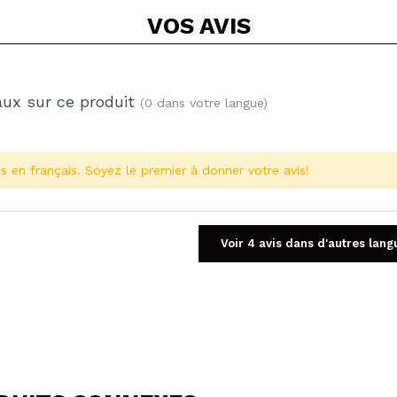
VOS
AVIS
aux sur ce produit
(0 dans votre langue)
s en français. Soyez le premier à donner votre avis!
Voir 4 avis dans d'autres lang
Partager une vidéo ou une photo
Votre vidéo pourrait être la première. Imaginez...