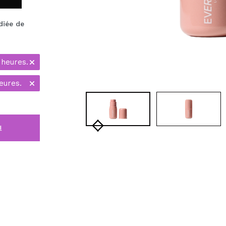
diée de
 heures.
eures.
i