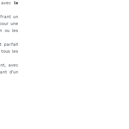
é avec
le
frant un
 pour une
n ou les
 parfait
 tous les
nt, avec
ant d'un