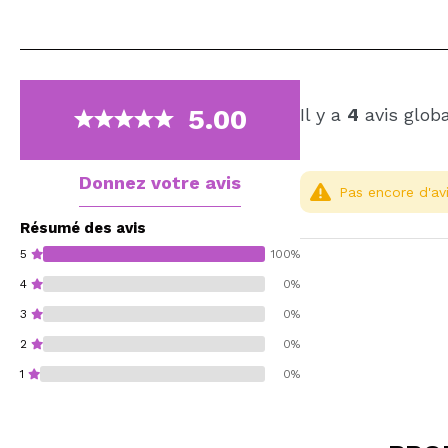
5.00
Il y a
4
avis glob
Donnez votre avis
Pas encore d'avi
Résumé des avis
5
100%
4
0%
3
0%
2
0%
1
0%