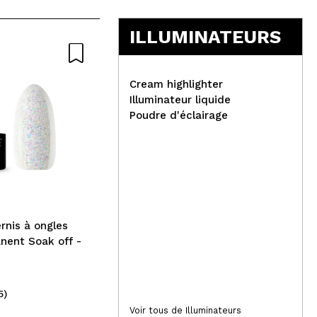
5
ILLUMINATEURS
Cream highlighter
Illuminateur liquide
Poudre d'éclairage
Technic Cosmetics -
Cla
Mousse nettoyante à
sem
l'acide glycolique
900
ernis à ongles
nent Soak off -
5)
(10)
3,99€
4
Voir tous de Illuminateurs