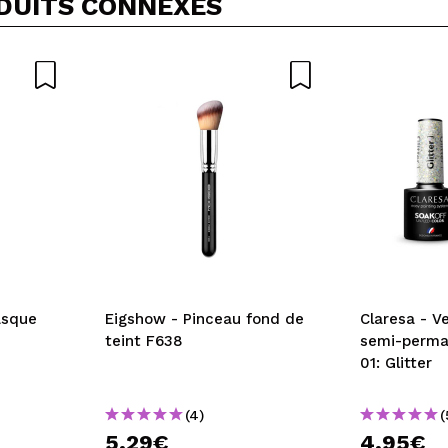
DUITS CONNEXES
5/
cet achat?
Oui
Non
OYER
asque
Eigshow - Pinceau fond de
Claresa - V
teint F638
semi-perma
01: Glitter
(4)
(
5,29€
4,95€