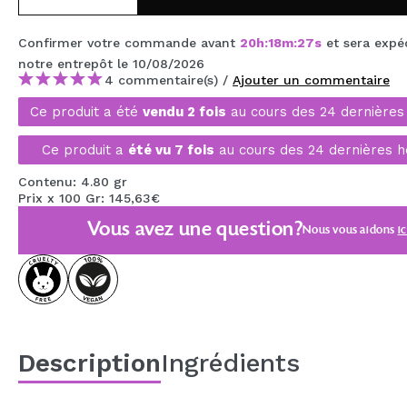
MAQUIFARMA
Confirmer votre commande avant
20
h
:
18
m
:
27
s
et sera expé
KOREA ZONE
notre entrepôt
le 10/08/2026
4 commentaire(s) /
Ajouter un commentaire
TRAVEL SIZE
Ce produit a été
vendu 2 fois
au cours des 24 dernières
NATURE
Ce produit a
été vu 7 fois
au cours des 24 dernières h
Contenu: 4.80 gr
OFFRES
Prix x 100 Gr: 145,63€
OUTLET
Vous avez une question?
Nous vous aidons
ic
ILS SONT REVENUS!
BIENTÔT DISPONIBLE
BLOG
Description
Ingrédients