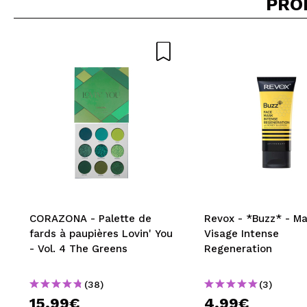
PRO
Recommandez-vous 
ENV
CORAZONA - Palette de
Revox - *Buzz* - M
fards à paupières Lovin' You
Visage Intense
- Vol. 4 The Greens
Regeneration
(38)
(3)
15,99€
4,99€