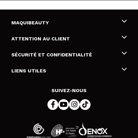
MAQUIBEAUTY
Qui sommes nous
ATTENTION AU CLIENT
Emploi
Livraison & retour
SÉCURITÉ ET CONFIDENTIALITÉ
Cartes-cadeaux
Rétractation / Retours
Conditions et confidentialité
LIENS UTILES
Modes de paiement
Politique de confidentialité
Contact
Politique de cookies
SUIVEZ-NOUS
Résolution de litige en ligne (ODR)