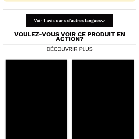
Voir 1 avis dans d'autres langues
VOULEZ-VOUS VOIR CE PRODUIT EN
ACTION?
DÉCOUVRIR PLUS
Partager une vidéo ou une photo
Votre vidéo pourrait être la première. Imaginez...
Recommandez-vous cet achat?
Oui
Non
5/5
ENVOYER