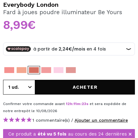
JE VEUX M'INSCRIRE
Everybody London
Fard à joues poudre illuminateur Be Yours
En créant un compte sur Maquibeauty.fr vous pourrez
effectuer vos achats rapidement, vérifier l'état de vos
8,99€
commandes et consulter vos opérations précédentes.
CRÉER UN COMPTE
ACHETER
Confirmer votre commande avant
12
h
:
11
m
:
22
s
et sera expédiée de
notre entrepôt
le 10/08/2026
1 commentaire(s) /
Ajouter un commentaire
Ce produit a
été vu 5 fois
au cours des 24 dernières