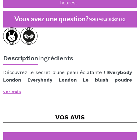
heures.
Vous avez une question?
Nous vous aidons
ici
Description
Ingrédients
Découvrez le secret d'une peau éclatante !
Everybody
London Everybody London Le blush poudre
illuminatrice
est la touche de couleur parfaite pour
ver más
sublimer vos traits pour un look sain et jeune.
D'une texture veloutée, il s'estompe facilement et
permet de moduler l'intensité de la couleur, idéal aussi
VOS
AVIS
bien pour un look de jour subtil que pour un fini de
soirée plus audacieux.
Enrichi en ingrédients hydratants, ce blush prend soin