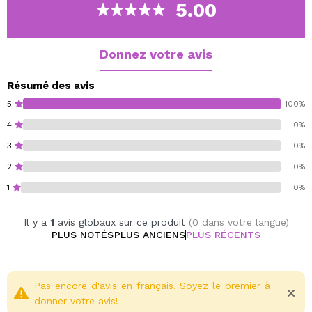
de votre peau tout en l'embellissant, sans la dessécher
5.00
ni créer de rides.
Ses pigments naturels s'adaptent à votre teint pour
offrir un fini uniforme et durable sans bavures ni
Donnez votre avis
traces.
Résumé des avis
5
100%
4
0%
3
0%
2
0%
1
0%
Il y a
1
avis globaux sur ce produit
(0 dans votre langue)
PLUS NOTÉS
PLUS ANCIENS
PLUS RÉCENTS
Pas encore d'avis en français. Soyez le premier à
donner votre avis!