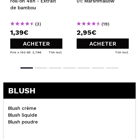
roll-on 48h - Extrait
01: Marshmallow
de bambou
(3)
(19)
1,39€
2,95€
ACHETER
ACHETER
Prix x 100 Ml: 2,78€
TVA Incl.
TVA Incl.
BLUSH
Blush crème
Blush liquide
Blush poudre