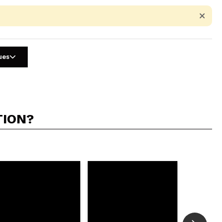
ues
TION?
5