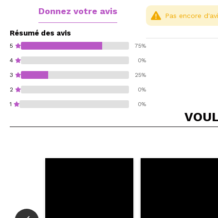
Donnez votre avis
Pas encore d'avi
Résumé des avis
5
75%
4
0%
3
25%
2
0%
1
0%
VOUL
Recommandez-vous 
ENV