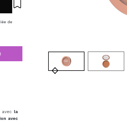
iée de
i
ge avec
la
ion avec