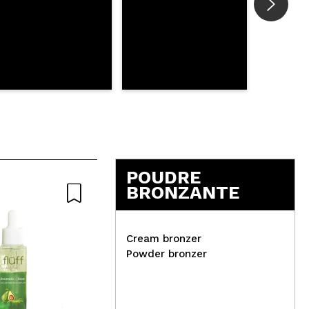
POUDRE
BRONZANTE
Cream bronzer
Powder bronzer
Gar
Frudia - Masque visage
Eau