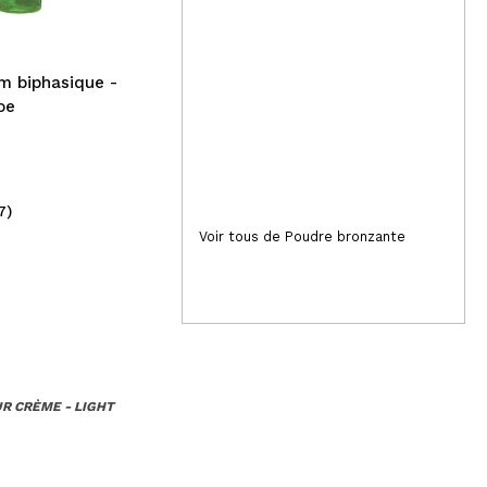
hydratant My Orchard
40
Squeeze - Beurre de karité
um biphasique -
oe
7)
(3)
1,50€
5,
Voir tous de Poudre bronzante
R CRÈME - LIGHT