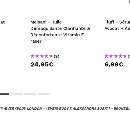
at
Meisani - Huile
Fluff - Sér
Démaquillante Clarifiante &
Avocat + Al
Réconfortante Vitamin E-
raser
(9)
(
24,95€
6,99€
ER
>
EVERYBODY LONDON - *EVERYBODY X ALEKSANDRA SOSFA* - BRONZEU