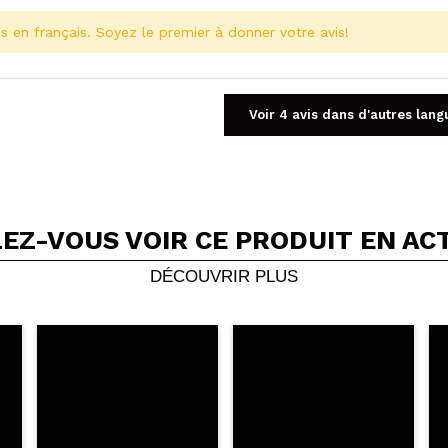
s en français. Soyez le premier à donner votre avis!
Voir 4 avis dans d'autres lang
EZ-VOUS VOIR CE PRODUIT EN AC
Partager une vidéo ou une photo
Votre vidéo pourrait être la première. Imaginez...
DÉCOUVRIR PLUS
5/
cet achat?
Oui
Non
OYER