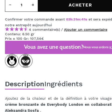
MAQUIFARMA
ACHETER
KOREA ZONE
Confirmer votre commande avant
03
h
:
31
m
:
41
s
et sera expéd
TRAVEL SIZE
notre entrepôt
aujourd'hui
4 commentaire(s) /
Ajouter un commentaire
NATURE
Contenu: 6.50 gr
Prix x 100 Gr: 107,54€
Vous avez une question?
Nous vous aidons
ic
OFFRES
OUTLET
ILS SONT REVENUS!
BIENTÔT DISPONIBLE
Description
Ingrédients
BLOG
Ajoutez de la chaleur et de la définition à votre visa
crème bronzante de Everybody London en collaborat
Aleksandra Sosfa
.