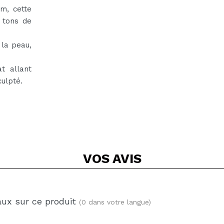
um, cette
 tons de
 la peau,
at allant
culpté.
VOS
AVIS
aux sur ce produit
(0 dans votre langue)