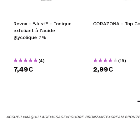
Revox - *Just* - Tonique
CORAZONA - Top Co
exfoliant à l'acide
glycolique 7%
(4)
(19)
7,49€
2,99€
ACCUEIL
>
MAQUILLAGE
>
VISAGE
>
POUDRE BRONZANTE
>
CREAM BRONZ