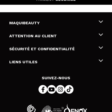
MAQUIBEAUTY
Qui sommes nous
ATTENTION AU CLIENT
Emploi
Livraison & retour
SÉCURITÉ ET CONFIDENTIALITÉ
Cartes-cadeaux
Rétractation / Retours
Conditions et confidentialité
LIENS UTILES
Modes de paiement
Politique de confidentialité
Contact
Politique de cookies
SUIVEZ-NOUS
Résolution de litige en ligne (ODR)