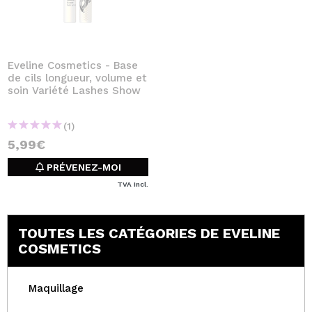
Eveline Cosmetics - Base
de cils longueur, volume et
soin Variété Lashes Show
(1)
5,99€
PRÉVENEZ-MOI
TVA Incl.
TOUTES LES CATÉGORIES DE EVELINE
COSMETICS
Maquillage