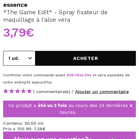
JE VEUX M'INSCRIRE
essence
*The Game Edit* - Spray fixateur de
En créant un compte sur Maquibeauty.fr vous pourrez
maquillage à l'aloe vera
effectuer vos achats rapidement, vérifier l'état de vos
commandes et consulter vos opérations précédentes.
3,79€
CRÉER UN COMPTE
ACHETER
Confirmer votre commande avant
03
h
:
14
m
:
26
s
et sera expédiée de
notre entrepôt
aujourd'hui
1 commentaire(s) /
Ajouter un commentaire
Ce produit a
été vu 3 fois
au cours des 24 dernières
heures.
Contenu: 50.00 ml
Prix x 100 Ml: 7,58€