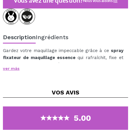
Vous avez une question?
Nous vous aidons
ici
Description
Ingrédients
Gardez votre maquillage impeccable grâce à ce
spray
fixateur de maquillage essence
qui rafraîchit, fixe et
unifie le fini en une seule étape facile.
ver más
Sa texture transparente et ultra-fine permet de fixer
le maquillage, laissant la peau lisse, naturelle et sans
sensation de lourdeur.
VOS
AVIS
Parfait pour fixer le maquillage et revitaliser la peau
lorsqu'elle a besoin d'une touche de fraîcheur.
Cruelty free.
5.00
Vegan.
Paraben free.