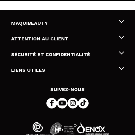
MAQUIBEAUTY
Qui sommes nous
ATTENTION AU CLIENT
Emploi
Livraison & retour
SÉCURITÉ ET CONFIDENTIALITÉ
Cartes-cadeaux
Rétractation / Retours
Conditions et confidentialité
LIENS UTILES
Modes de paiement
Politique de confidentialité
Contact
Politique de cookies
SUIVEZ-NOUS
Résolution de litige en ligne (ODR)