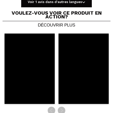
Voir 1 avis dans d'autres langues
VOULEZ-VOUS VOIR CE PRODUIT EN
ACTION?
DÉCOUVRIR PLUS
Partager une vidéo ou une photo
Votre vidéo pourrait être la première. Imaginez...
Recommandez-vous cet achat?
Oui
Non
5/5
ENVOYER