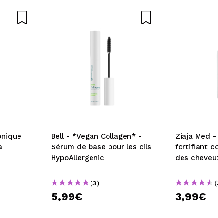
onique
Bell - *Vegan Collagen* -
Ziaja Med 
a
Sérum de base pour les cils
fortifiant c
HypoAllergenic
des cheveu
(3)
(
5,99€
3,99€