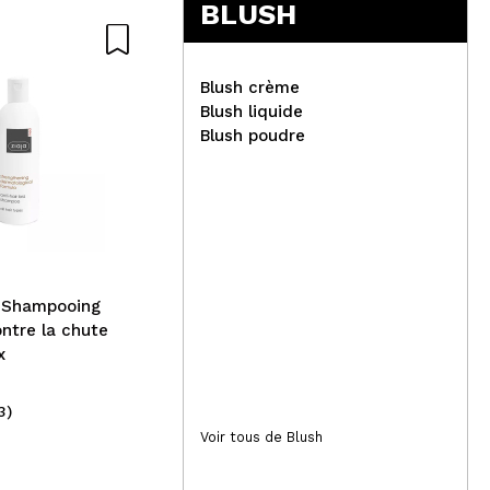
BLUSH
Blush crème
Blush liquide
Blush poudre
CORAZONA - Surligneur
Th
multi-sticks Glow In -
Cen
Desert Light
- Shampooing
ontre la chute
x
3)
(7)
6,99€
1,
Voir tous de Blush