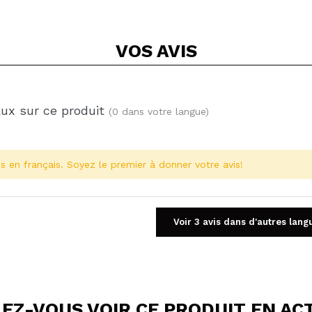
VOS
AVIS
aux sur ce produit
(0 dans votre langue)
s en français. Soyez le premier à donner votre avis!
Voir 3 avis dans d'autres lang
EZ-VOUS VOIR CE PRODUIT EN AC
Partager une vidéo ou une photo