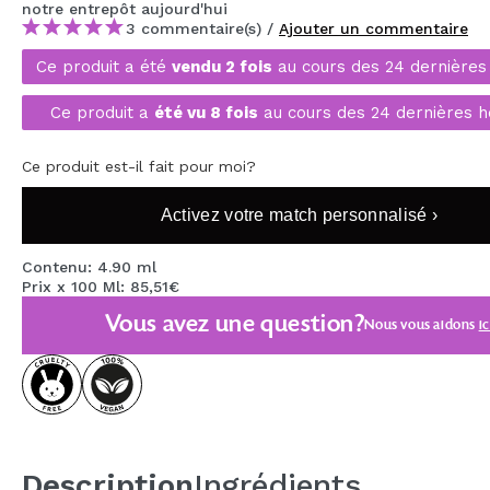
notre entrepôt
aujourd'hui
MAQUIFARMA
3 commentaire(s) /
Ajouter un commentaire
KOREA ZONE
Ce produit a été
vendu 2 fois
au cours des 24 dernières
TRAVEL SIZE
Ce produit a
été vu 8 fois
au cours des 24 dernières h
NATURE
Ce produit est-il fait pour moi?
Activez votre match personnalisé ›
OFFRES
OUTLET
Contenu: 4.90 ml
Prix x 100 Ml: 85,51€
ILS SONT REVENUS!
Vous avez une question?
Nous vous aidons
ic
BIENTÔT DISPONIBLE
BLOG
Description
Ingrédients