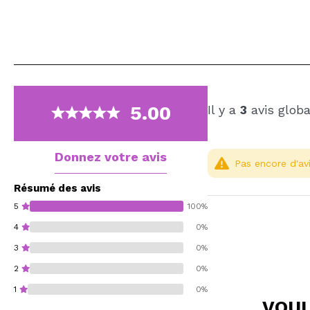
5.00
Il y a
3
avis glob
Donnez votre avis
Pas encore d'avi
Résumé des avis
5
100%
4
0%
3
0%
2
0%
1
0%
VOUL