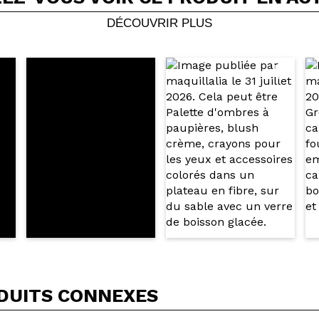
Votre vidéo pourrait être la première. Imaginez...
DÉCOUVRIR PLUS
5/
cet achat?
Oui
Non
OYER
DUITS CONNEXES