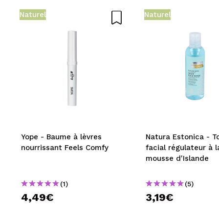
Naturel
Naturel
Yope - Baume à lèvres
Natura Estonica - T
nourrissant Feels Comfy
facial régulateur à l
mousse d'Islande
(1)
(5)
4,49€
3,19€