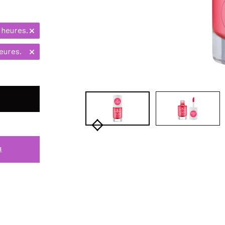
 heures.
eures.
i