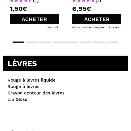
(7)
(2)
1,50€
6,95€
ACHETER
ACHETER
TVA Incl.
Prix x 100 Gr: 139,00€
TVA Incl.
LÈVRES
Rouge à lèvres liquide
Rouge à lèvres
Crayon contour des lèvres
Lip Gloss