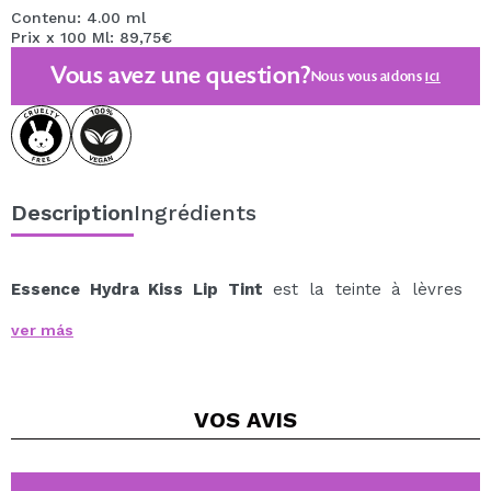
Contenu: 4.00 ml
Prix x 100 Ml: 89,75€
Vous avez une question?
Nous vous aidons
ici
Description
Ingrédients
Essence Hydra Kiss Lip Tint
est la teinte à lèvres
parfaite pour un fini frais, naturel et lumineux dans
ver más
votre vie quotidienne.
Sa formule légère et fluide offre un ton nude doux qui
sublime la forme naturelle des lèvres, laissant une
VOS
AVIS
brillance délicate et flatteuse.
À chaque application, il procure un effet hydratant et
confortable presque imperceptible.